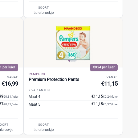
SOORT
Luierbroekje
1 per luier
€0,24 per luier
PAMPERS
VANAF
VANAF
Premium Protection Pants
€16,99
€11,15
2 VARIANTEN
99
€11,15
Maat 4
€0,31/luier
€0,24/luier
77
€11,15
Maat 5
€0,37/luier
€0,37/luier
OORT
SOORT
rbroekje
Luierbroekje