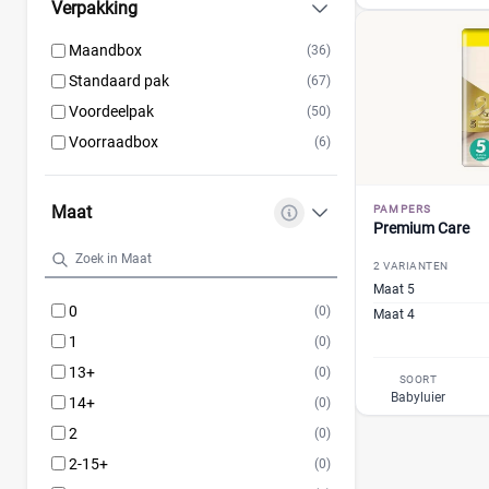
Verpakking
Maandbox
(36)
Standaard pak
(67)
Voordeelpak
(50)
Voorraadbox
(6)
Maat
PAMPERS
Premium Care
2 VARIANTEN
Maat 5
0
(0)
Maat 4
1
(0)
13+
(0)
SOORT
Babyluier
14+
(0)
2
(0)
2-15+
(0)