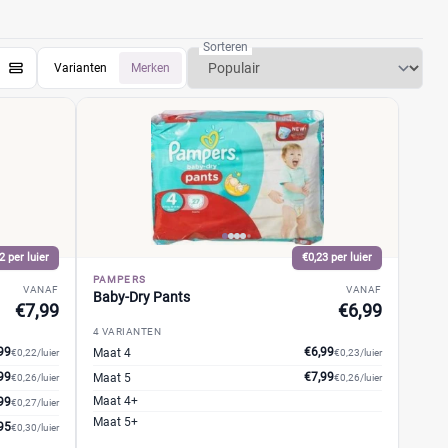
Sorteren
Varianten
Merken
2 per luier
€0,23 per luier
PAMPERS
VANAF
VANAF
Baby-Dry Pants
€7,99
€6,99
4 VARIANTEN
99
€6,99
Maat 4
€0,22/luier
€0,23/luier
99
€7,99
Maat 5
€0,26/luier
€0,26/luier
Maat 4+
99
€0,27/luier
Maat 5+
95
€0,30/luier