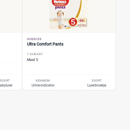
HUGGIES
Ultra Comfort Pants
1 VARIANT
Maat 5
SOORT
KENMERK
SOORT
abyluier
Urine-indicator
Luierbroekje