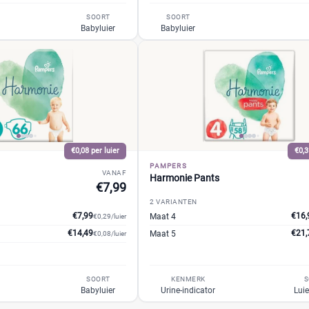
SOORT
SOORT
Babyluier
Babyluier
€0,08 per luier
€0,3
PAMPERS
VANAF
Harmonie Pants
€7,99
2 VARIANTEN
€7,99
€16,
Maat 4
€0,29/luier
€14,49
€21,
Maat 5
€0,08/luier
SOORT
KENMERK
S
Babyluier
Urine-indicator
Luie