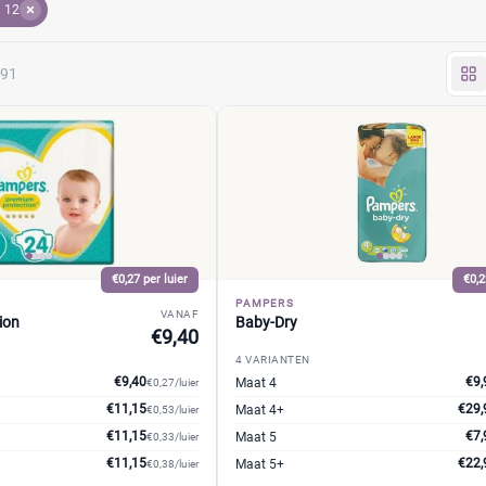
: 12
91
€0,27 per luier
€0,2
PAMPERS
VANAF
ion
Baby-Dry
€9,40
4 VARIANTEN
€9,40
€9,
Maat 4
€0,27/luier
€11,15
€29,
Maat 4+
€0,53/luier
€11,15
€7,
Maat 5
€0,33/luier
€11,15
€22,
Maat 5+
€0,38/luier