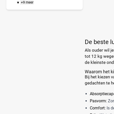
+9 meer
▼
De beste l
Als ouder wil je
tot 12 kg wegen
de kleinste ond
Waarom het kie
Bij het kiezen 
gedachten te h
Absorptiecapa
Pasvorm:
Zorg
Comfort:
Is d