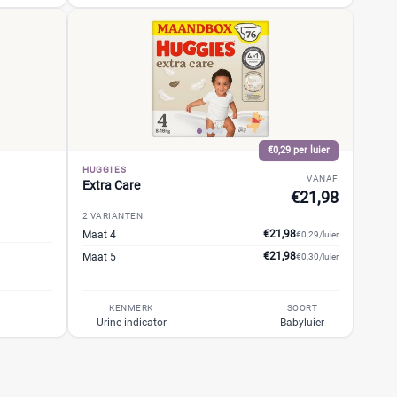
€0,29 per luier
HUGGIES
VANAF
Extra Care
€21,98
2 VARIANTEN
€21,98
Maat 4
€0,29/luier
€21,98
Maat 5
€0,30/luier
KENMERK
SOORT
Urine-indicator
Babyluier