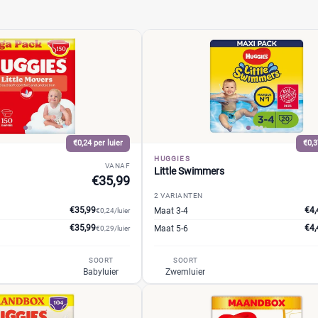
€0,24 per luier
€0,3
HUGGIES
VANAF
Little Swimmers
€35,99
2 VARIANTEN
€35,99
€4,
Maat 3-4
€0,24/luier
€35,99
€4,
Maat 5-6
€0,29/luier
SOORT
SOORT
Babyluier
Zwemluier