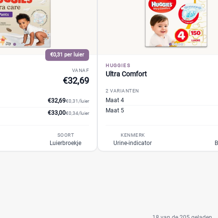
€0,31 per luier
HUGGIES
VANAF
Ultra Comfort
€32,69
2 VARIANTEN
Maat 4
€32,69
€0,31/luier
Maat 5
€33,00
€0,34/luier
SOORT
KENMERK
Luierbroekje
Urine-indicator
B
18 van de 205 geladen