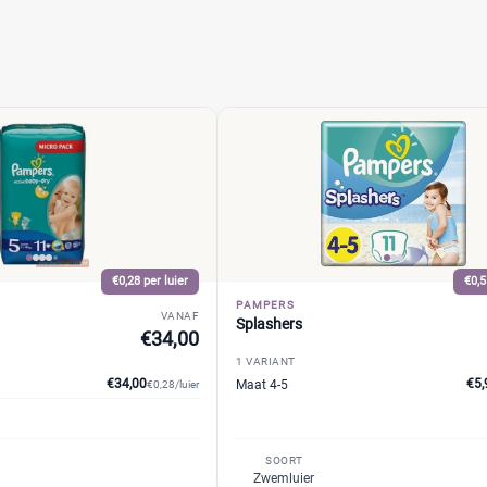
€0,28 per luier
€0,5
PAMPERS
VANAF
Splashers
€34,00
1 VARIANT
€34,00
€5,
Maat 4-5
€0,28/luier
SOORT
Zwemluier