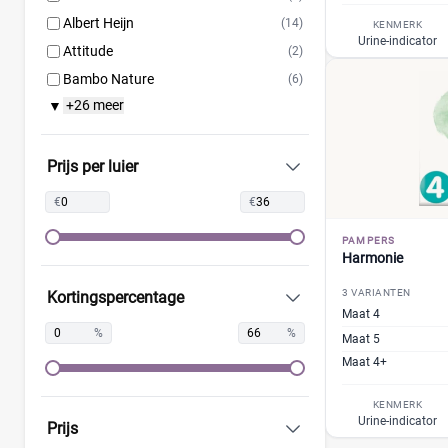
Albert Heijn
(14)
KENMERK
Urine-indicator
Attitude
(2)
Bambo Nature
(6)
+26 meer
▼
Bebino
(4)
Bonbébé
(5)
Bumblies
(4)
Prijs per luier
Confy
(4)
€
€
DA
(3)
PAMPERS
Dodot
(11)
Harmonie
Dotties
(3)
3 VARIANTEN
Kortingspercentage
Europrofit
(2)
Maat 4
GhaZoo
(2)
%
%
Maat 5
Jumbo
(6)
Maat 4+
Kruidvat
(15)
KENMERK
Libero
(1)
Urine-indicator
Prijs
Lillydoo
(6)