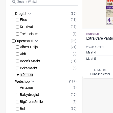
Drogist
(36)
Etos
(13)
Kruidvat
(15)
Trekpleister
(8)
HUGGIES
Extra Care Pants
Supermarkt
(94)
Albert Heijn
(21)
2 VARIANTEN
Maat 4
Aldi
(2)
Maat 5
Boon's Markt
(11)
Dekamarkt
(5)
KENMERK
Urine-indicator
+9 meer
▼
Webshop
(187)
Amazon
(9)
Babydrogist
(15)
BigGreenSmile
(7)
Bol
(39)