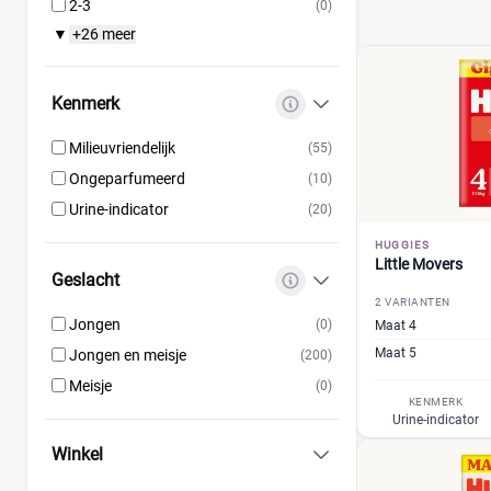
2-3
(0)
+26 meer
▼
Kenmerk
Milieuvriendelijk
(55)
Ongeparfumeerd
(10)
Urine-indicator
(20)
HUGGIES
Little Movers
Geslacht
2 VARIANTEN
Jongen
(0)
Maat 4
Maat 5
Jongen en meisje
(200)
Meisje
(0)
KENMERK
Urine-indicator
Winkel