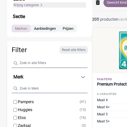
Gewicht kind
Wijzig categorie
Sectie
205
producten
van
4
Merken
Aanbiedingen
Prijzen
Filter
Reset alle filters
Merk
PAMPERS
Premium Protect
4 VARIANTEN
Maat 4
Pampers
(41)
Maat 4+
Huggies
(13)
Maat 5
Etos
(16)
Maat 5+
Zwitsal
(3)