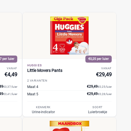
7 per luier
€0,25 per luier
HUGGIES
VANAF
VANAF
Little Movers Pants
€4,49
€29,49
2 VARIANTEN
49
€29,49
Maat 4
€0,37/luier
€0,25/luier
49
€29,49
Maat 5
€0,41/luier
€0,28/luier
KENMERK
SOORT
Urine-indicator
Luierbroekje