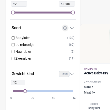
€
€
Lupilu
(3)
Magics
(4)
Mamia
(3)
Muumi
(5)
Soort
Naty
(5)
Babyluier
(132)
Pura
(0)
Luierbroekje
(60)
Rascal + Friends
(2)
Nachtluier
(2)
SweetCare
(6)
Zwemluier
(11)
Teddy Care
(2)
Tidoo
(5)
PAMPERS
Active Baby-Dry
Gewicht kind
Reset
Toujours
(4)
Trekpleister
(3)
2 VARIANTEN
Maat 5
Wiona
(2)
Maat 4+
0
20
40
60
SOORT
Babyluier