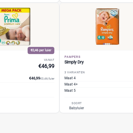
€0,46 per luier
PAMPERS
VANAF
Simply Dry
€46,99
3 VARIANTEN
Maat 4
€46,99
€0,46/luier
Maat 4+
Maat 5
SOORT
Babyluier