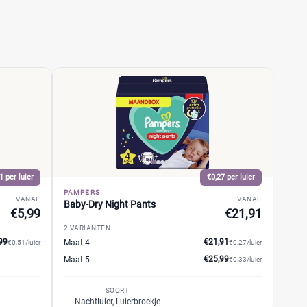
1 per luier
€0,27 per luier
PAMPERS
VANAF
VANAF
Baby-Dry Night Pants
€5,99
€21,91
2 VARIANTEN
99
€21,91
Maat 4
€0,51/luier
€0,27/luier
€25,99
Maat 5
€0,33/luier
SOORT
Nachtluier, Luierbroekje