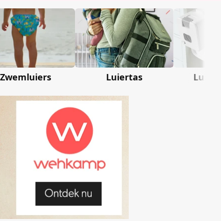
Zwemluiers
Luiertas
Luier