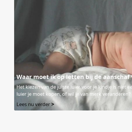
Waar moet ik op letten bij de aanschaf
Het kiezen van de juiste luier voor je kindje is niet
luier je moet kopen, of wil je van merk veranderen?
>
Lees nu verder