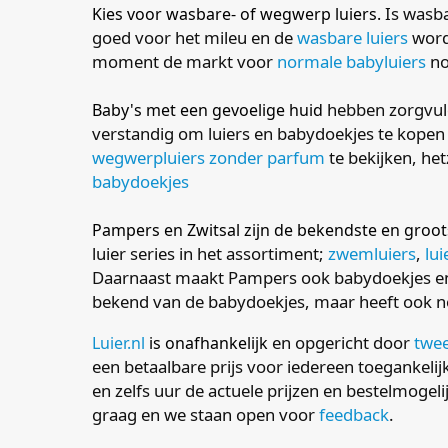
Is wasba
Kies voor wasbare- of wegwerp luiers.
goed voor het mileu en de
wasbare luiers
worde
moment de markt voor
normale babyluiers
no
hebben zorgvuld
Baby's met een gevoelige huid
verstandig om luiers en babydoekjes te kopen 
wegwerpluiers zonder parfum
te bekijken, he
babydoekjes
Pampers en Zwitsal zijn de bekendste en groo
luier series in het assortiment;
zwemluiers
,
lu
Daarnaast maakt Pampers ook babydoekjes en z
bekend van de babydoekjes, maar heeft ook no
en opgericht door
twee
Luier.nl
is onafhankelijk
een betaalbare prijs voor iedereen toegankeli
en zelfs uur de actuele prijzen en bestelmoge
graag en we staan open voor
feedback
.