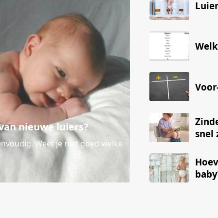
Luie
Welk
Voor
Zind
 van nieuwe luiers?
snel 
 eenvoudig. Weet je niet goed welke
Hoeve
baby