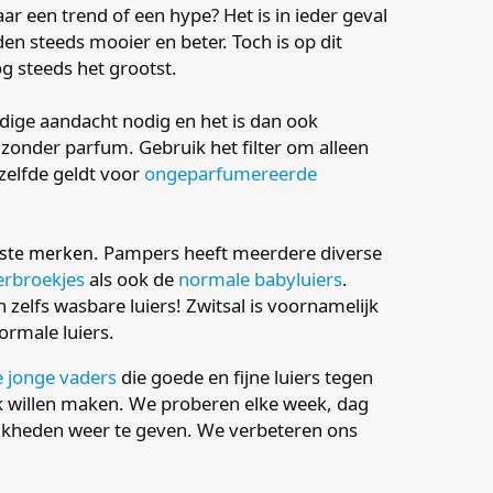
ar een trend of een hype? Het is in ieder geval
n steeds mooier en beter. Toch is op dit
g steeds het grootst.
ige aandacht nodig en het is dan ook
zonder parfum. Gebruik het filter om alleen
tzelfde geldt voor
ongeparfumereerde
. Pampers heeft meerdere diverse
tste merken
ierbroekjes
als ook de
normale babyluiers
.
elfs wasbare luiers! Zwitsal is voornamelijk
rmale luiers.
 jonge vaders
die goede en fijne luiers tegen
jk willen maken. We proberen elke week, dag
lijkheden weer te geven. We verbeteren ons