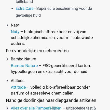
Webshop
(7)
tailleband
Amazon
(0)
Extra Care
- Superieure bescherming voor de
Babydrogist
(1)
gevoelige huid
BigGreenSmile
(0)
Naty
Bol
(2)
Naty
– biologisch afbreekbaar en vrij van
+9 meer
▼
schadelijke chemicaliën, voor milieubewuste
ouders.
Eco-vriendelijke en nichemerken
Bambo Nature
Bambo Nature
– FSC-gecertificeerd karton,
hypoallergeen en extra zacht voor de huid.
Attitude
Attitude
– volledig bio-afbreekbaar, zonder
parfum of agressieve chemicaliën.
Handige doorlinkjes naar diepgaande artikelen
Alles over alle Pampers-lijnen
– uitgebreide test &