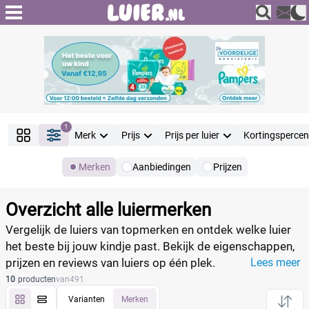
1
Merk
Prijs
Prijs per luier
Kortingsperce
Merken
Aanbiedingen
Prijzen
Producten
Filter
Overzicht alle luiermerken
Reset alle filters
Vergelijk de luiers van topmerken en ontdek welke luier
het beste bij jouw kindje past. Bekijk de eigenschappen,
prijzen en reviews van luiers op één plek.
Lees meer
Merk
10
producten
van
491
Varianten
Merken