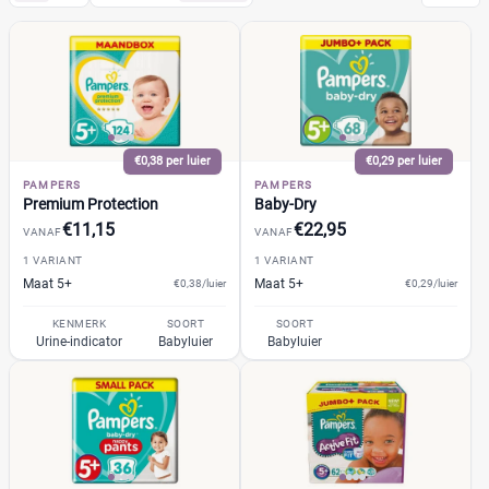
Pampers
(4)
Huggies
(0)
Etos
(2)
Zwitsal
(0)
Albert Heijn
€0,38 per luier
€0,29 per luier
(0)
PAMPERS
PAMPERS
Attitude
(0)
Premium Protection
Baby-Dry
Bambo Nature
(0)
€11,15
€22,95
VANAF
VANAF
+26 meer
▼
Bebino
(0)
1 VARIANT
1 VARIANT
Maat 5+
Bonbébé
Maat 5+
€0,38/luier
€0,29/luier
(0)
Bumblies
(0)
Prijs per luier
KENMERK
SOORT
SOORT
Urine-indicator
Babyluier
Babyluier
Confy
(0)
€
€
DA
(0)
Dodot
(1)
Dotties
(0)
Kortingspercentage
Europrofit
(0)