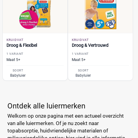
1
(35)
13+
(2)
14+
(0)
2
(42)
2-15+
(0)
KRUIDVAT
KRUIDVAT
Droog & Flexibel
Droog & Vertrouwd
+26 meer
▼
1 VARIANT
1 VARIANT
Maat 5+
Maat 5+
Kenmerk
SOORT
SOORT
Babyluier
Babyluier
Milieuvriendelijk
(0)
Ongeparfumeerd
(0)
Urine-indicator
(1)
Ontdek alle luiermerken
Welkom op onze pagina met een actueel overzicht
Geslacht
van alle luiermerken. Of je nu zoekt naar
Jongen
topabsorptie, huidvriendelijke materialen of
(0)