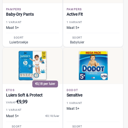
GhaZoo
(0)
%
%
PAMPERS
PAMPERS
Jumbo
(0)
Baby-Dry Pants
Active Fit
Kruidvat
(3)
1 VARIANT
1 VARIANT
Libero
(0)
Maat 5+
Maat 5+
Prijs
Lillydoo
(0)
SOORT
SOORT
€
€
Luierbroekje
Lupilu
Babyluier
(0)
Magics
(0)
Mamia
(0)
Muumi
(0)
Soort
Naty
(0)
Babyluier
(9)
Pura
(0)
€0,18 per luier
Luierbroekje
(1)
Rascal + Friends
ETOS
DODOT
(0)
Luiers Soft & Protect
Sensitive
Nachtluier
(0)
SweetCare
(0)
€9,99
VANAF
1 VARIANT
Zwemluier
(0)
Teddy Care
(0)
Maat 5+
1 VARIANT
Tidoo
(0)
Maat 5+
€0,18/luier
Gewicht kind
Toujours
(0)
SOORT
SOORT