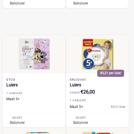
Trekpleister
(0)
Babyluier
Babyluier
Wiona
(0)
0
20
40
60
Verpakking
Maandbox
(2)
Standaard pak
(2)
Voordeelpak
(3)
€0,21 per luier
Voorraadbox
(1)
ETOS
KRUIDVAT
Luiers
Luiers
€26,00
VANAF
1 VARIANT
Maat
Reset
Maat 5+
1 VARIANT
Maat 5+
€0,21/luier
SOORT
SOORT
5+
Babyluier
Babyluier
(10)
0
(2)