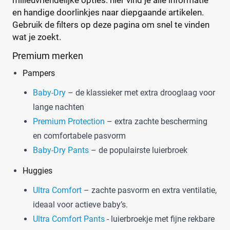
milieuvriendelijke opties: hier vind je alle informatie
Jongen en meisje
(10)
en handige doorlinkjes naar diepgaande artikelen.
Meisje
(0)
Gebruik de filters op deze pagina om snel te vinden
wat je zoekt.
Winkel
Premium merken
Pampers
Baby-Dry
– de klassieker met extra drooglaag voor
Drogist
(2)
Etos
(1)
lange nachten
Kruidvat
(1)
Premium Protection
– extra zachte bescherming
Trekpleister
(0)
en comfortabele pasvorm
Supermarkt
(3)
Baby-Dry Pants
– de populairste luierbroek
Albert Heijn
(1)
Huggies
Aldi
(0)
Boon's Markt
Ultra Comfort
– zachte pasvorm en extra ventilatie,
(1)
Dekamarkt
ideaal voor actieve baby’s.
(0)
+9 meer
▼
Ultra Comfort Pants
- luierbroekje met fijne rekbare