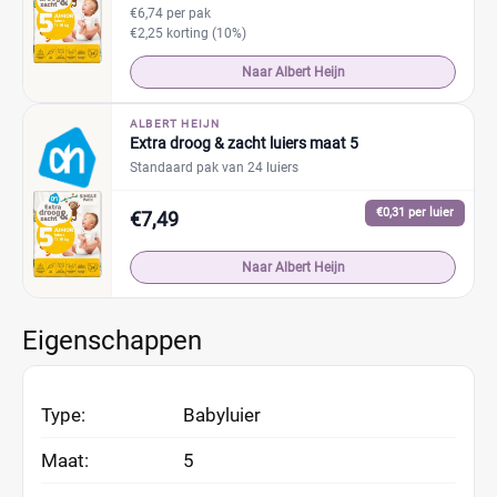
€6,74 per pak
€2,25 korting (10%)
Naar Albert Heijn
ALBERT HEIJN
Extra droog & zacht luiers maat 5
Standaard pak van 24 luiers
€0,31 per luier
€7,49
Naar Albert Heijn
Eigenschappen
Type:
Babyluier
Maat:
5