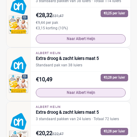
3 standaard pakken van 38 luiers
· Totaal 114 luiers
€0,25 per luier
€28,32
€31,47
€9,44 per pak
€3,15 korting (10%)
Naar Albert Heijn
ALBERT HEIJN
Extra droog & zacht luiers maat 5
Standaard pak van 38 luiers
€0,28 per luier
€10,49
Naar Albert Heijn
ALBERT HEIJN
Extra droog & zacht luiers maat 5
3 standaard pakken van 24 luiers
· Totaal 72 luiers
€0,28 per luier
€20,22
€22,47