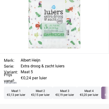
Channels technologie in de kern. Vergelijk
luieraanbiedingen van Albert Heijn maat 5 en bestel.
Merk:
Albert Heijn
Serie:
Extra droog & zacht luiers
Variant:
Maat 5
Prijs
€0,24 per luier
vanaf:
Varianten
Maat 1
Maat 2
Maat 3
Maat 4
€0,13 per luier
€0,15 per luier
€0,19 per luier
€0,20 per luier
€0,