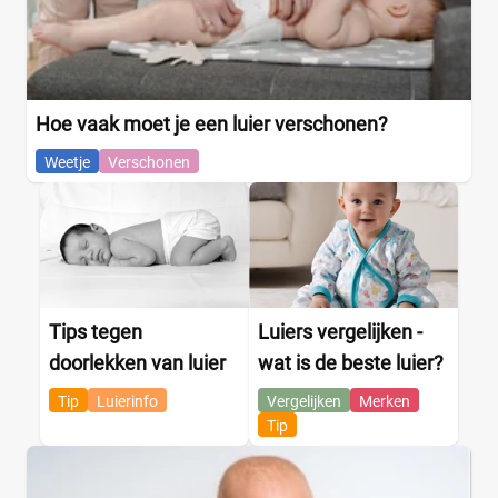
Hoe vaak moet je een luier verschonen?
Weetje
Verschonen
Tips tegen
Luiers vergelijken -
doorlekken van luier
wat is de beste luier?
Tip
Luierinfo
Vergelijken
Merken
Tip