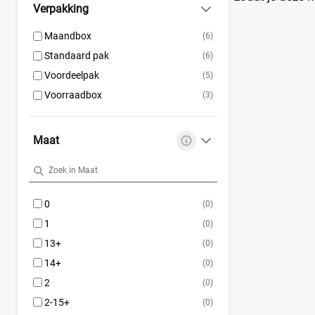
Verpakking
Maandbox
(6)
Standaard pak
(6)
Voordeelpak
(5)
Voorraadbox
(3)
Maat
0
(0)
1
(0)
13+
(0)
14+
(0)
2
(0)
2-15+
(0)