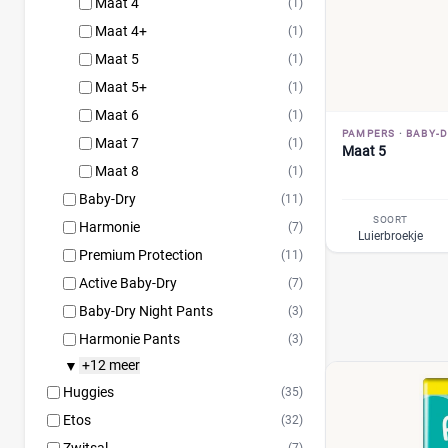
Maat 4
(1)
Maat 4+
(1)
Maat 5
(1)
Maat 5+
(1)
Maat 6
(1)
PAMPERS
·
BABY-D
Maat 7
(1)
Maat 5
Maat 8
(1)
Baby-Dry
(11)
SOORT
Harmonie
(7)
Luierbroekje
Premium Protection
(11)
Active Baby-Dry
(7)
Baby-Dry Night Pants
(3)
Harmonie Pants
(3)
+12 meer
▼
Huggies
(35)
Etos
(32)