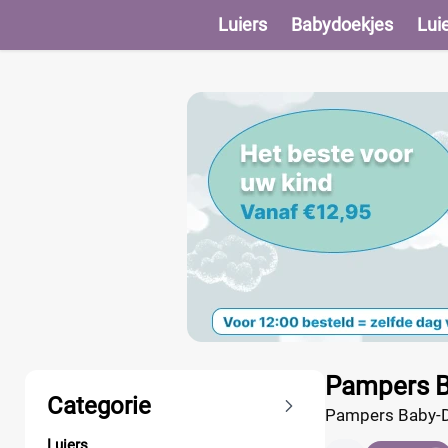
Luiers
Babydoekjes
Lui
Producten
Pampers B
Categorie
Pampers Baby-Dry
zijdige pasvorm, 
Luiers