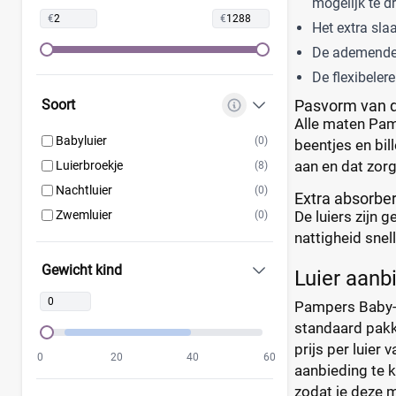
Lillydoo
(18)
mogelijk te d
€
€
Lupilu
(8)
Het extra slaa
Magics
(10)
De ademende 
Mamia
(7)
De flexibeler
Muumi
(10)
Pasvorm van d
Soort
Alle maten Pam
Naty
(10)
Babyluier
(0)
beentjes en bil
Pura
(9)
aan en dat zorg
Luierbroekje
(8)
Rascal + Friends
(11)
Nachtluier
(0)
Extra absorber
SweetCare
(16)
De luiers zijn
Zwemluier
(0)
Teddy Care
(3)
nattigheid snel
Tidoo
(8)
Gewicht kind
Toujours
Luier aanb
(5)
Trekpleister
(4)
Pampers Baby-Dr
Wiona
(4)
standaard pakk
prijs per luie
0
20
40
60
aanbieding te k
zodat je deze m