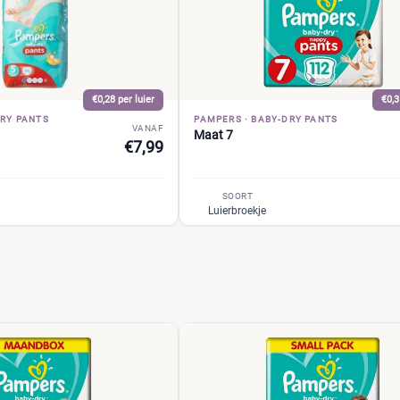
€0,28 per luier
€0,3
RY PANTS
PAMPERS
·
BABY-DRY PANTS
VANAF
Maat 7
€7,99
SOORT
Luierbroekje