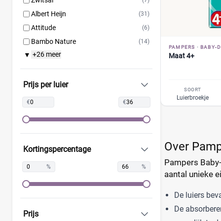
Zwitsal
(7)
Albert Heijn
(31)
Attitude
(6)
Bambo Nature
(14)
PAMPERS
·
BABY-D
+26 meer
▼
Bebino
(9)
Maat 4+
Bonbébé
(11)
Bumblies
(9)
Prijs per luier
SOORT
Confy
(9)
Luierbroekje
€
€
DA
(7)
Dodot
(24)
Dotties
(5)
Over Pamp
Kortingspercentage
Europrofit
(2)
Pampers Baby-Dr
GhaZoo
(4)
%
%
aantal unieke e
Jumbo
(12)
Kruidvat
(42)
De luiers bev
Libero
(5)
De absorberen
Prijs