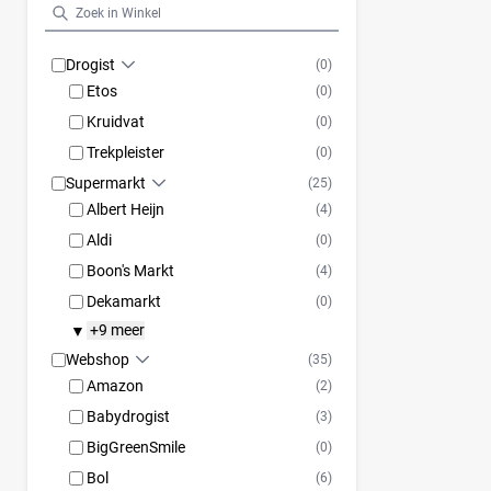
Drogist
(0)
Etos
(0)
Kruidvat
(0)
Trekpleister
(0)
Supermarkt
(25)
Albert Heijn
(4)
Aldi
(0)
Boon's Markt
(4)
Dekamarkt
(0)
+9 meer
▼
Webshop
(35)
Amazon
(2)
Babydrogist
(3)
BigGreenSmile
(0)
Bol
(6)