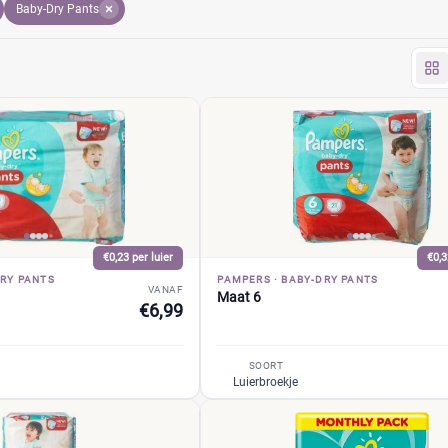
Baby-Dry Pants
wegen. Bovendien voelen de luiers ultrazacht aan en dat zorgt 
 Pampers Baby-Dry Pants bij alle winkels en profiteer direct
€0,23 per luier
€0,3
RY PANTS
PAMPERS
·
BABY-DRY PANTS
VANAF
Maat 6
€6,99
SOORT
Luierbroekje