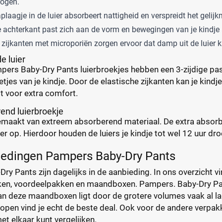
rogen.
plaagje in de luier absorbeert nattigheid en verspreidt het gelijk
achterkant past zich aan de vorm en bewegingen van je kindje
e zijkanten met microporiën zorgen ervoor dat damp uit de luier k
e luier
pers Baby-Dry Pants luierbroekjes hebben een 3-zijdige pasv
letjes van je kindje. Door de elastische zijkanten kan je kind
t voor extra comfort.
end luierbroekje
 gemaakt van extreem absorberend materiaal. De extra abso
ler op. Hierdoor houden de luiers je kindje tot wel 12 uur dr
iedingen Pampers Baby-Dry Pants
y Pants zijn dagelijks in de aanbieding. In ons overzicht vi
en, voordeelpakken en maandboxen. Pampers. Baby-Dry Pant
r van deze maandboxen ligt door de grotere volumes vaak a
open vind je echt de beste deal. Ook voor de andere verpakk
et elkaar kunt vergelijken.