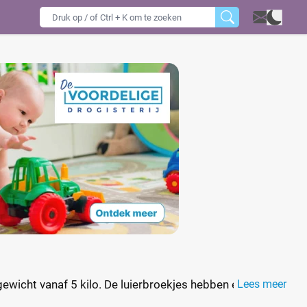
ewicht vanaf 5 kilo. De luierbroekjes hebben een 3-
Lees meer
etjes van je kindje. Door de elastische zijkanten kan je