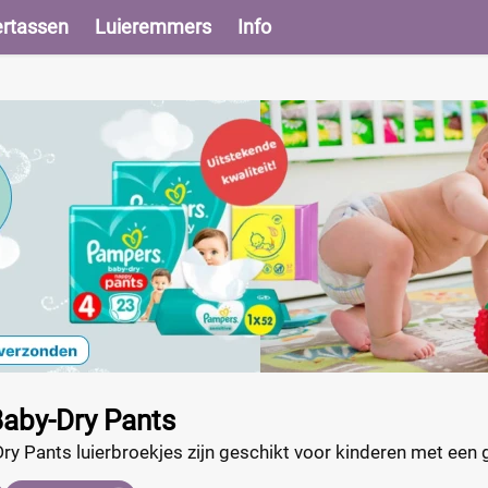
ertassen
Luieremmers
Info
aby-Dry Pants
 Pants luierbroekjes zijn geschikt voor kinderen met een g
waardoor ze perfect aansluiten op de taille, beentjes en bill