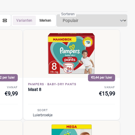
voor extra comfort. Vergelijk de prijzen en luier
 van flinke korting.
Sorteren
Varianten
Merken
2 per luier
€0,44 per luier
PAMPERS
·
BABY-DRY PANTS
VANAF
VANAF
Maat 8
€9,99
€15,99
SOORT
Luierbroekje