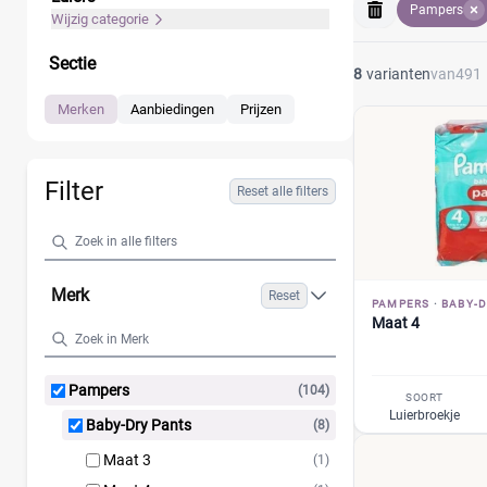
Pampers
kindje vrijer be
Wijzig categorie
aanbiedingen van
Sectie
8
varianten
van
491
Merken
Aanbiedingen
Prijzen
Filter
Reset alle filters
Merk
Reset
PAMPERS
·
BABY-D
Maat 4
Pampers
(104)
SOORT
Luierbroekje
Baby-Dry Pants
(8)
Maat 3
(1)