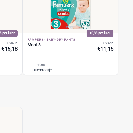
5 per luier
€0,35 per luier
PAMPERS
·
BABY-DRY PANTS
VANAF
VANAF
Maat 3
€15,18
€11,15
SOORT
Luierbroekje