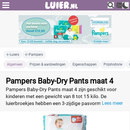
Luiers
Pampers
Algemeen
Prijzen & aanbiedingen
Eigenschappen
Prijshistorie
Pampers Baby-Dry Pants maat 4
Pampers Baby-Dry Pants maat 4 zijn geschikt voor
kinderen met een gewicht van 8 tot 15 kilo. De
luierbroekjes hebben een 3-zijdige pasvorm, waardoor
Lees meer
ze perfect aansluiten op de taille, beentjes en billetjes
van je kindje. Door de elastische zijkanten kan je
kindje vrijer bewegen. Bovendien voelen de luiers