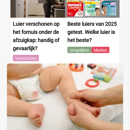
Luier verschonen op
Beste luiers van 2025
het fornuis onder de
getest. Welke luier is
afzuigkap: handig of
het beste?
gevaarlijk?
Vergelijken
Merken
Verschonen