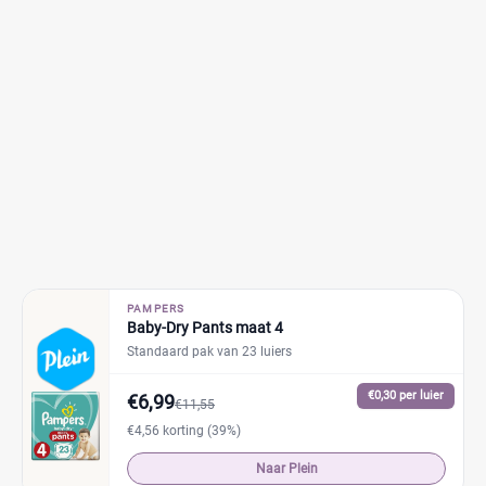
PAMPERS
Baby-Dry Pants maat 4
Standaard pak van 23 luiers
€0,30 per luier
€6,99
€11,55
€4,56 korting (39%)
Naar Plein