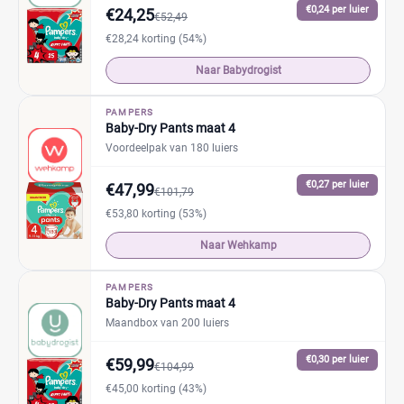
€0,24 per luier
€24,25
€52,49
€28,24 korting (54%)
Naar Babydrogist
PAMPERS
Baby-Dry Pants maat 4
Voordeelpak van 180 luiers
€0,27 per luier
€47,99
€101,79
€53,80 korting (53%)
Naar Wehkamp
PAMPERS
Baby-Dry Pants maat 4
Maandbox van 200 luiers
€0,30 per luier
€59,99
€104,99
€45,00 korting (43%)