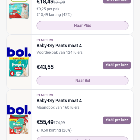
€18,49
€31,98
€9,25 per pak
€13,49 korting (42%)
Naar Plus
PAMPERS
Baby-Dry Pants maat 4
Voordeelpak van 124 luiers
€0,35 per luier
€43,55
Naar Bol
PAMPERS
Baby-Dry Pants maat 4
Maandbox van 160 luiers
€0,35 per luier
€55,49
€74,99
€19,50 korting (26%)