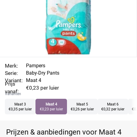
ultrazacht aan en dat zorgt voor extra comfort.
Vergelijk de prijzen en luier aanbiedingen van
Pampers Baby-Dry Pants maat 4 bij alle winkels en
profiteer direct van flinke korting.
Merk:
Pampers
Serie:
Baby-Dry Pants
Variant:
Maat 4
Prijs
€0,23 per luier
vanaf:
Varianten
Maat 3
Maat 4
Maat 5
Maat 6
€0,35 per luier
€0,23 per luier
€0,26 per luier
€0,32 per luier
€0,
Prijzen & aanbiedingen voor Maat 4