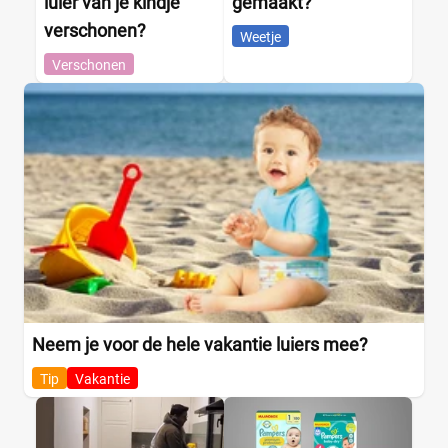
luier van je kindje
gemaakt?
verschonen?
Weetje
Verschonen
Neem je voor de hele vakantie luiers mee?
Tip
Vakantie