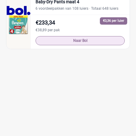
Baby-Dry Pants maat 4
6 voordeelpakken van 108 luiers
· Totaal 648 luiers
€0,36 per luier
€233,34
€38,89 per pak
Naar Bol