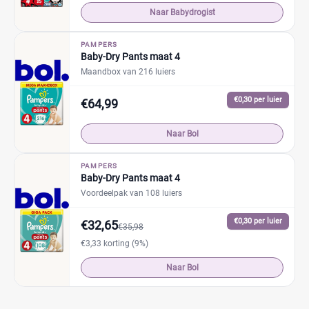
Naar Babydrogist
PAMPERS
Baby-Dry Pants maat 4
Maandbox van 216 luiers
€0,30 per luier
€64,99
Naar Bol
PAMPERS
Baby-Dry Pants maat 4
Voordeelpak van 108 luiers
€0,30 per luier
€32,65
€35,98
€3,33 korting (9%)
Naar Bol