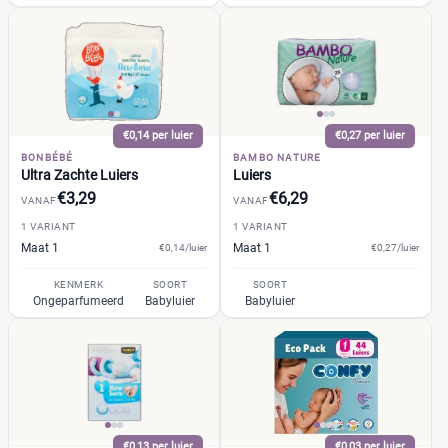
13+
(2)
14+
(0)
2
(42)
2-15+
(0)
2-3
(2)
€0,14 per luier
€0,27 per luier
+26 meer
▼
BONBÉBÉ
BAMBO NATURE
Ultra Zachte Luiers
Luiers
€3,29
€6,29
VANAF
VANAF
Kenmerk
1 VARIANT
1 VARIANT
Maat 1
Maat 1
€0,14/luier
€0,27/luier
Milieuvriendelijk
(12)
KENMERK
SOORT
SOORT
Ongeparfumeerd
(4)
Ongeparfumeerd
Babyluier
Babyluier
Urine-indicator
(8)
Geslacht
Jongen
(0)
€0,13 per luier
€0,03 per luier