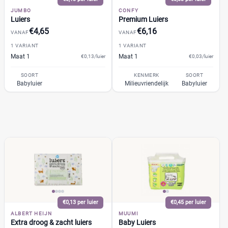
Jongen en meisje
(34)
JUMBO
CONFY
Meisje
(0)
Luiers
Premium Luiers
€4,65
€6,16
VANAF
VANAF
Winkel
1 VARIANT
1 VARIANT
Maat 1
Maat 1
€0,13/luier
€0,03/luier
SOORT
KENMERK
SOORT
Babyluier
Milieuvriendelijk
Babyluier
Drogist
(10)
Etos
(4)
Kruidvat
(4)
Trekpleister
(2)
Supermarkt
(12)
Albert Heijn
(3)
Aldi
(0)
Boon's Markt
(1)
Dekamarkt
(1)
€0,13 per luier
€0,45 per luier
ALBERT HEIJN
+9 meer
MUUMI
▼
Extra droog & zacht luiers
Baby Luiers