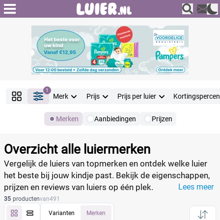
1
Merk
Prijs
Prijs per luier
Kortingsperce
Merken
Aanbiedingen
Prijzen
Producten
Filter
Overzicht alle luiermerken
Reset alle filters
Vergelijk de luiers van topmerken en ontdek welke luier
het beste bij jouw kindje past. Bekijk de eigenschappen,
prijzen en reviews van luiers op één plek.
Lees meer
Merk
35
producten
van
491
Varianten
Merken