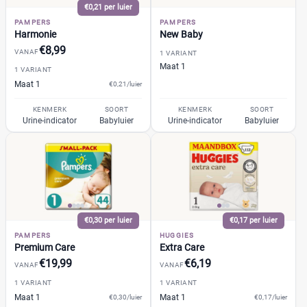
GhaZoo
(0)
%
€0,21 per luier
%
PAMPERS
PAMPERS
Jumbo
(1)
Harmonie
New Baby
Kruidvat
(2)
€8,99
VANAF
1 VARIANT
Libero
(1)
Maat 1
1 VARIANT
Prijs
Lillydoo
(2)
Maat 1
€0,21/luier
€
€
Lupilu
(1)
KENMERK
SOORT
KENMERK
SOORT
Urine-indicator
Magics
Babyluier
Urine-indicator
Babyluier
(1)
Mamia
(0)
Muumi
(1)
Soort
Naty
(1)
Babyluier
(35)
Pura
(1)
Luierbroekje
(0)
Rascal + Friends
(1)
€0,30 per luier
€0,17 per luier
Nachtluier
(0)
SweetCare
PAMPERS
HUGGIES
(1)
Premium Care
Extra Care
Zwemluier
(0)
Teddy Care
(0)
€19,99
€6,19
VANAF
VANAF
Tidoo
(0)
1 VARIANT
1 VARIANT
Gewicht kind
Toujours
(0)
Maat 1
Maat 1
€0,30/luier
€0,17/luier