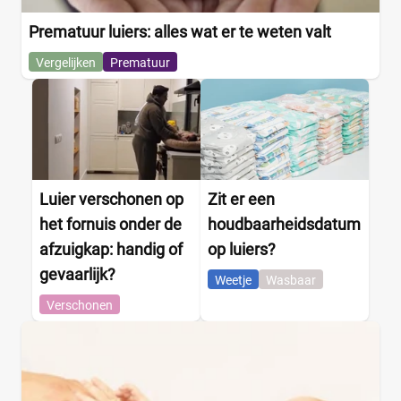
Prematuur luiers: alles wat er te weten valt
Vergelijken
Prematuur
Luier verschonen op
Zit er een
het fornuis onder de
houdbaarheidsdatum
afzuigkap: handig of
op luiers?
gevaarlijk?
Weetje
Wasbaar
Verschonen