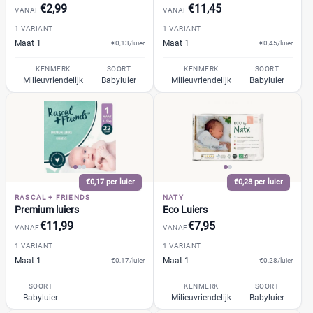
Webshop
(29)
€2,99
€11,45
VANAF
VANAF
Amazon
(2)
1 VARIANT
1 VARIANT
Babydrogist
(1)
Maat 1
Maat 1
€0,13/luier
€0,45/luier
BigGreenSmile
(2)
KENMERK
SOORT
KENMERK
SOORT
Bol
(7)
Milieuvriendelijk
Babyluier
Milieuvriendelijk
Babyluier
+9 meer
▼
€0,17 per luier
€0,28 per luier
RASCAL + FRIENDS
NATY
Premium luiers
Eco Luiers
€11,99
€7,95
VANAF
VANAF
1 VARIANT
1 VARIANT
Maat 1
Maat 1
€0,17/luier
€0,28/luier
SOORT
KENMERK
SOORT
Babyluier
Milieuvriendelijk
Babyluier