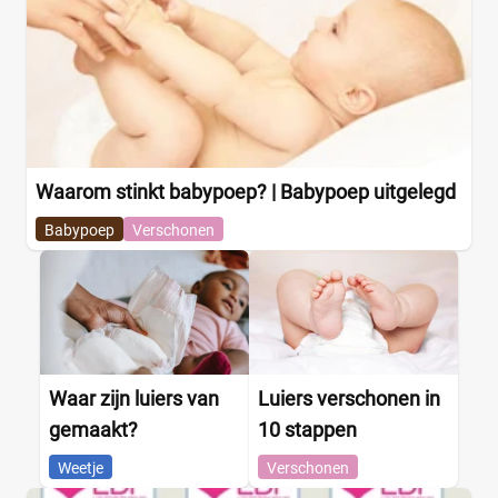
Waarom stinkt babypoep? | Babypoep uitgelegd
Babypoep
Verschonen
Waar zijn luiers van
Luiers verschonen in
gemaakt?
10 stappen
Weetje
Verschonen