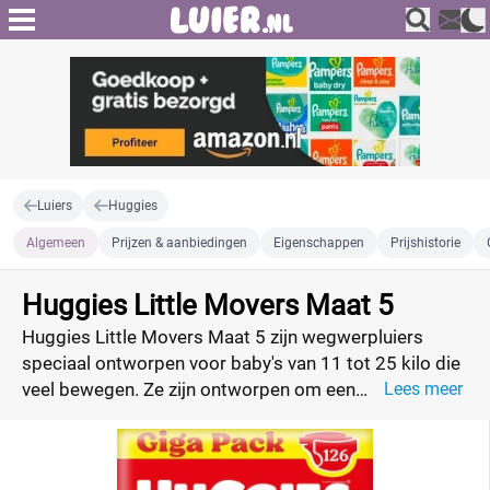
Luiers
Huggies
Algemeen
Prijzen & aanbiedingen
Eigenschappen
Prijshistorie
Huggies Little Movers Maat 5
Huggies Little Movers Maat 5 zijn wegwerpluiers
speciaal ontworpen voor baby's van 11 tot 25 kilo die
veel bewegen. Ze zijn ontworpen om een
Lees meer
comfortabele en veilige pasvorm te bieden, zelfs
tijdens de meest actieve spelmomenten. Vergelijk de
prijs per luier van Little Movers, vind de beste