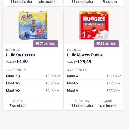
Urine-indicator
Luierbroekje
Urine-indicator
Babyluier
€0,37 per luier
€0,25 per luier
HUGGIES
HUGGIES
Little Swimmers
Little Movers Pants
€4,49
€29,49
VANAF
VANAF
3 VARIANTEN
3 VARIANTEN
Maat 2-3
Maat 4
€0,37/luier
€0,25/luier
Maat 3-4
Maat 5
€0,37/luier
€0,28/luier
Maat 5-6
Maat 6
€0,41/luier
€0,32/luier
SOORT
KENMERK
SOORT
Zwemluier
Urine-indicator
Luierbroekje