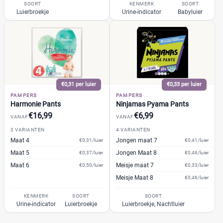
Trekpleister
SOORT
KENMERK
SOORT
(4)
Luierbroekje
Urine-indicator
Babyluier
Wiona
(4)
0
20
40
60
Verpakking
€0,31 per luier
€0,33 per luier
Maandbox
(93)
PAMPERS
PAMPERS
Standaard pak
(169)
Harmonie Pants
Ninjamas Pyama Pants
Voordeelpak
(128)
€16,99
€6,99
VANAF
VANAF
Voorraadbox
(20)
3 VARIANTEN
4 VARIANTEN
Maat 4
Jongen maat 7
€0,31/luier
€0,41/luier
Maat 5
Jongen Maat 8
€0,37/luier
€0,46/luier
Maat
Maat 6
Meisje maat 7
€0,50/luier
€0,33/luier
Meisje Maat 8
€0,46/luier
KENMERK
SOORT
SOORT
0
Urine-indicator
Luierbroekje
Luierbroekje, Nachtluier
(2)
1
(35)