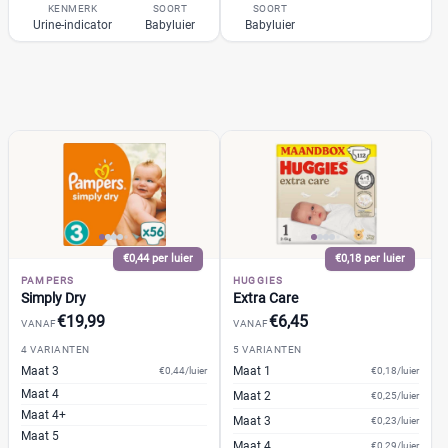
KENMERK
SOORT
SOORT
Urine-indicator
Babyluier
Babyluier
€0,44 per luier
€0,18 per luier
PAMPERS
HUGGIES
Simply Dry
Extra Care
€19,99
€6,45
VANAF
VANAF
4 VARIANTEN
5 VARIANTEN
Maat 3
Maat 1
€0,44/luier
€0,18/luier
Maat 4
Maat 2
€0,25/luier
Maat 4+
Maat 3
€0,23/luier
Maat 5
Maat 4
€0,29/luier