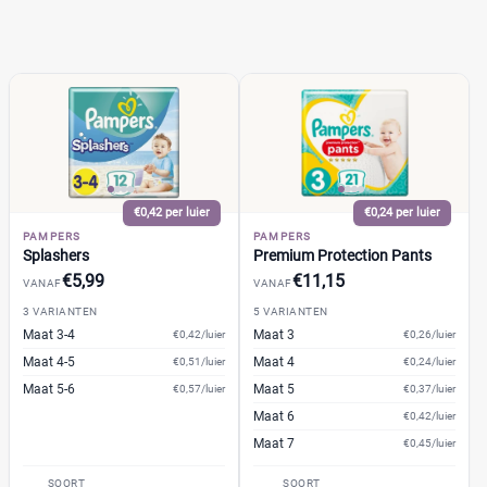
13+
(2)
14+
(0)
2
(42)
2-15+
(0)
2-3
(2)
+26 meer
▼
€0,42 per luier
€0,24 per luier
Kenmerk
PAMPERS
PAMPERS
Splashers
Premium Protection Pants
€5,99
€11,15
Milieuvriendelijk
(137)
VANAF
VANAF
Ongeparfumeerd
3 VARIANTEN
5 VARIANTEN
(32)
Maat 3-4
Maat 3
€0,42/luier
€0,26/luier
Urine-indicator
(59)
Maat 4-5
Maat 4
€0,51/luier
€0,24/luier
Maat 5-6
Maat 5
€0,57/luier
€0,37/luier
Geslacht
Maat 6
€0,42/luier
Maat 7
€0,45/luier
Jongen
(8)
SOORT
SOORT