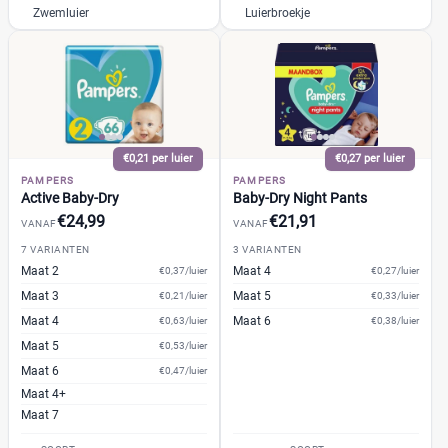
Jongen en meisje
(464)
Zwemluier
Luierbroekje
Meisje
(4)
Winkel
€0,21 per luier
€0,27 per luier
Drogist
(99)
PAMPERS
PAMPERS
Active Baby-Dry
Baby-Dry Night Pants
Etos
(31)
€24,99
€21,91
VANAF
VANAF
Kruidvat
(45)
7 VARIANTEN
3 VARIANTEN
Trekpleister
(23)
Maat 2
Maat 4
€0,37/luier
€0,27/luier
Supermarkt
(235)
Maat 3
Maat 5
€0,21/luier
€0,33/luier
Albert Heijn
(48)
Maat 4
Maat 6
€0,63/luier
€0,38/luier
Aldi
(5)
Maat 5
€0,53/luier
Boon's Markt
(27)
Maat 6
€0,47/luier
Maat 4+
Dekamarkt
(15)
Maat 7
+9 meer
▼