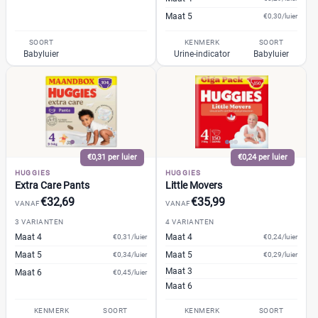
Maat 5
€0,30/luier
SOORT
KENMERK
SOORT
Babyluier
Urine-indicator
Babyluier
€0,31 per luier
€0,24 per luier
HUGGIES
HUGGIES
Extra Care Pants
Little Movers
€32,69
€35,99
VANAF
VANAF
3 VARIANTEN
4 VARIANTEN
Maat 4
Maat 4
€0,31/luier
€0,24/luier
Maat 5
Maat 5
€0,34/luier
€0,29/luier
Maat 3
Maat 6
€0,45/luier
Maat 6
KENMERK
SOORT
KENMERK
SOORT