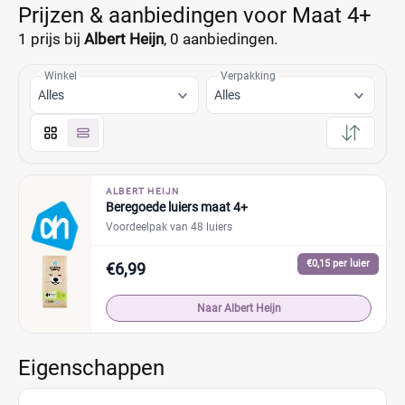
Prijzen & aanbiedingen voor Maat 4+
1 prijs bij
Albert Heijn
,
0 aanbiedingen.
Winkel
Verpakking
Alles
Alles
ALBERT HEIJN
Beregoede luiers maat 4+
Voordeelpak van 48 luiers
€0,15 per luier
€6,99
Naar Albert Heijn
Eigenschappen