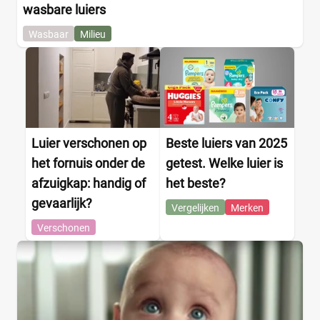
wasbare luiers
+26 meer
▼
Wasbaar
Milieu
Kenmerk
Milieuvriendelijk
(0)
Ongeparfumeerd
(0)
Urine-indicator
(3)
Luier verschonen op
Beste luiers van 2025
het fornuis onder de
getest. Welke luier is
Geslacht
afzuigkap: handig of
het beste?
gevaarlijk?
Jongen
(0)
Vergelijken
Merken
Jongen en meisje
(3)
Verschonen
Meisje
(0)
Winkel