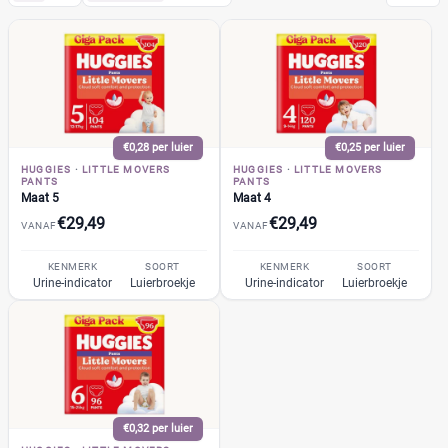
Huggies
(35)
Little Movers Pants
(3)
Maat 4
(1)
Maat 5
(1)
€0,28 per luier
€0,25 per luier
Maat 6
(1)
HUGGIES
·
LITTLE MOVERS
HUGGIES
·
LITTLE MOVERS
PANTS
PANTS
Extra Care
(5)
Maat 5
Maat 4
Extra Care Pants
(3)
€29,49
€29,49
VANAF
VANAF
Little Movers
(4)
KENMERK
Little Swimmers
SOORT
KENMERK
SOORT
(3)
Urine-indicator
Luierbroekje
Urine-indicator
Luierbroekje
Ultra Comfort
(4)
Ultra Comfort Newborn
(2)
+3 meer
▼
Pampers
(104)
Etos
(32)
€0,32 per luier
Zwitsal
(7)