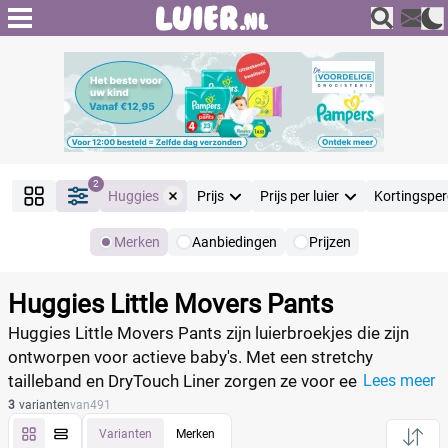
2
Huggies
Prijs
Prijs per luier
Kortingspe
Merken
Aanbiedingen
Prijzen
Producten
Filter
Huggies Little Movers Pants
Reset alle filters
Huggies Little Movers Pants zijn luierbroekjes die zijn
ontworpen voor actieve baby's. Met een stretchy
tailleband en DryTouch Liner zorgen ze voor een perfecte
Lees meer
Merk
Reset
pasvorm en langdurige droogheid.
3
varianten
van
491
Varianten
Merken