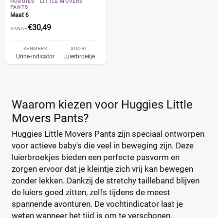
HUGGIES
·
LITTLE MOVERS
Albert Heijn
(31)
PANTS
Maat 6
Attitude
(6)
€30,49
VANAF
Bambo Nature
(14)
+26 meer
▼
Bebino
(9)
KENMERK
SOORT
Urine-indicator
Luierbroekje
Bonbébé
(11)
Bumblies
(9)
Prijs per luier
Confy
(9)
€
€
Waarom kiezen voor Huggies Little
DA
(7)
Movers Pants?
Dodot
(24)
Dotties
(5)
Huggies Little Movers Pants zijn speciaal ontworpen
Kortingspercentage
Europrofit
(2)
voor actieve baby's die veel in beweging zijn. Deze
luierbroekjes bieden een perfecte pasvorm en
GhaZoo
(4)
%
%
zorgen ervoor dat je kleintje zich vrij kan bewegen
Jumbo
(12)
zonder lekken. Dankzij de stretchy tailleband blijven
Kruidvat
(42)
de luiers goed zitten, zelfs tijdens de meest
Libero
(5)
spannende avonturen. De vochtindicator laat je
Prijs
Lillydoo
(18)
weten wanneer het tijd is om te verschonen,