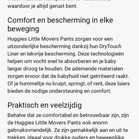
€
€
Lupilu
(8)
waardoor je altijd gerust bent.
Magics
(10)
Comfort en bescherming in elke
Mamia
(7)
beweging
Muumi
(10)
Soort
Huggies Little Movers Pants zorgen voor een
Naty
(10)
Babyluier
(0)
uitzonderlijke bescherming dankzij hun DryTouch
Pura
(9)
Liner en lekvrije bescherming. Deze technologieën
Luierbroekje
(3)
Rascal + Friends
(11)
helpen om vocht snel te absorberen en je baby
Nachtluier
(0)
SweetCare
(16)
langer droog te houden. De ademende materialen
Zwemluier
(0)
Teddy Care
(3)
zorgen ervoor dat de babyhuid niet geïrriteerd raakt.
Tidoo
Of je hummeltje nu kruipt, springt, of rent, deze luiers
(8)
Gewicht kind
bieden de nodige ondersteuning en comfort.
Toujours
(5)
Trekpleister
(4)
Praktisch en veelzijdig
Wiona
(4)
Behalve dat ze comfortabel en betrouwbaar zijn, zijn
0
20
40
60
de Huggies Little Movers Pants ook enorm
gebruiksvriendelijk. Ze zijn gemakkelijk aan en uit te
trekken, ideaal voor drukke ouders en beweeglijke
Verpakking