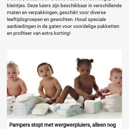
kleintjes. Deze luiers zijn beschikbaar in verschillende
Maandbox
(2)
maten en verpakkingen, geschikt voor diverse
leeftijdsgroepen en gewichten. Houd speciale
Standaard pak
(0)
aanbiedingen in de gaten voor voordelige pakketten
Voordeelpak
(1)
en profiteer van extra korting!
Voorraadbox
(0)
Maat
0
(0)
1
(0)
13+
(0)
14+
(0)
2
(0)
2-15+
(0)
Pampers stopt met wergwerpluiers, alleen nog
2-3
(0)