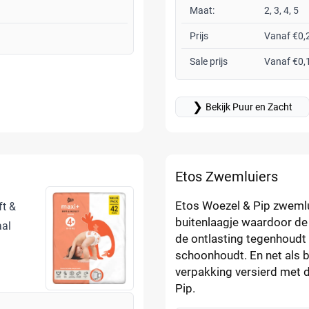
Maat:
2, 3, 4, 5
Prijs
Vanaf €0,
Sale prijs
Vanaf €0,
❯
Bekijk Puur en Zacht
Etos Zwemluiers
Etos Woezel & Pip zwemlu
ft &
buitenlaagje waardoor de l
aal
de ontlasting tegenhoud
schoonhoudt. En net als b
verpakking versierd met d
Pip.