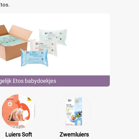
Etos.
gelijk Etos
babydoekjes
Luiers Soft
Zwemluiers