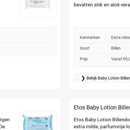
bevatten zink en aloë ver
Kenmerken
Extra rein
Soort
Billen
Prijs
Vanaf €0,
❯
Bekijk Baby Lotion Bille
Etos Baby Lotion Bill
orgen
Etos Baby Lotion Billendo
 De
extra milde, parfumvrije l