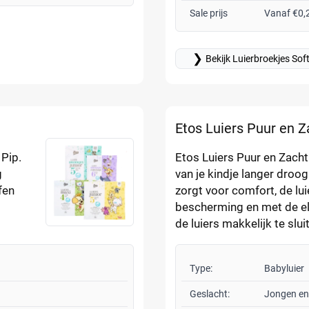
Sale prijs
Vanaf €0,
❯
Bekijk Luierbroekjes Sof
Etos Luiers Puur en Z
 Pip.
Etos Luiers Puur en Zacht
g
van je kindje langer droog
fen
zorgt voor comfort, de lui
bescherming en met de ela
de luiers makkelijk te slui
Type:
Babyluier
Geslacht:
Jongen en