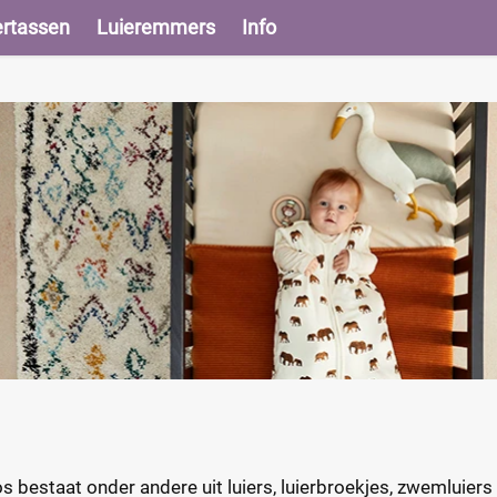
ertassen
Luieremmers
Info
 bestaat onder andere uit luiers, luierbroekjes, zwemluier