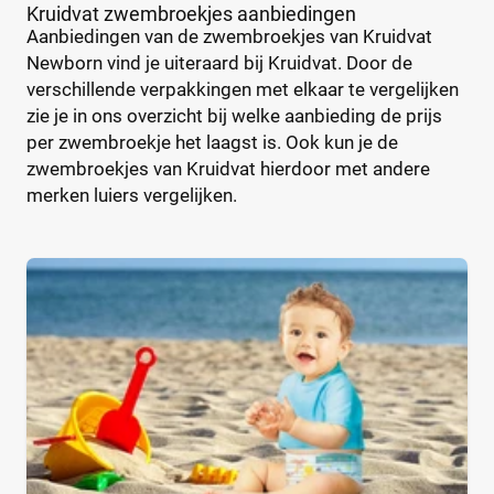
Kruidvat zwembroekjes aanbiedingen
€
€
Lupilu
(8)
Aanbiedingen van de zwembroekjes van Kruidvat
Magics
(10)
Newborn vind je uiteraard bij Kruidvat. Door de
Mamia
(7)
verschillende verpakkingen met elkaar te vergelijken
Muumi
(10)
zie je in ons overzicht bij welke aanbieding de prijs
Soort
per zwembroekje het laagst is. Ook kun je de
Naty
(10)
Babyluier
(0)
zwembroekjes van Kruidvat hierdoor met andere
Pura
(9)
merken luiers vergelijken.
Luierbroekje
(0)
Rascal + Friends
(11)
Nachtluier
(0)
SweetCare
(16)
Zwemluier
(3)
Teddy Care
(3)
Tidoo
(8)
Gewicht kind
Toujours
(5)
Trekpleister
(4)
Wiona
(4)
0
20
40
60