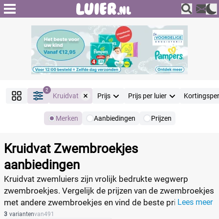
2
Kruidvat
Prijs
Prijs per luier
Kortingspe
Merken
Aanbiedingen
Prijzen
Producten
Filter
Kruidvat Zwembroekjes
Reset alle filters
aanbiedingen
Kruidvat zwemluiers zijn vrolijk bedrukte wegwerp
zwembroekjes. Vergelijk de prijzen van de zwembroekjes
Merk
Reset
met andere zwembroekjes en vind de beste prijs
Lees meer
3
varianten
van
491