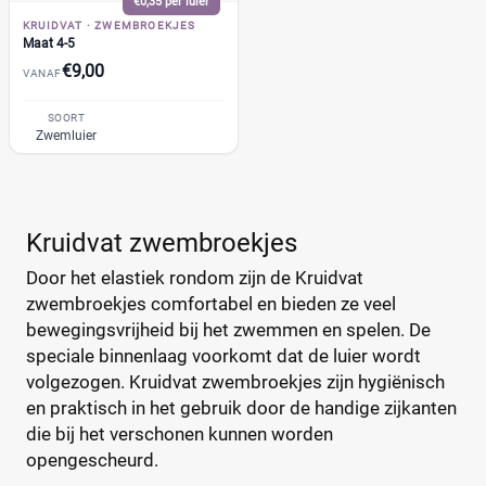
€0,35 per luier
Zwitsal
(7)
KRUIDVAT
·
ZWEMBROEKJES
Maat 4-5
Albert Heijn
(31)
€9,00
VANAF
Attitude
(6)
+26 meer
▼
Bambo Nature
(14)
SOORT
Zwemluier
Bebino
(9)
Bonbébé
(11)
Prijs per luier
Bumblies
(9)
€
€
Confy
(9)
Kruidvat zwembroekjes
DA
(7)
Door het elastiek rondom zijn de Kruidvat
Dodot
(24)
zwembroekjes comfortabel en bieden ze veel
Kortingspercentage
Dotties
(5)
bewegingsvrijheid bij het zwemmen en spelen. De
Europrofit
speciale binnenlaag voorkomt dat de luier wordt
(2)
%
%
volgezogen. Kruidvat zwembroekjes zijn hygiënisch
GhaZoo
(4)
en praktisch in het gebruik door de handige zijkanten
Jumbo
(12)
die bij het verschonen kunnen worden
Libero
(5)
Prijs
opengescheurd.
Lillydoo
(18)