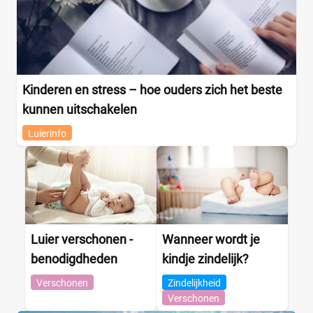
+26 meer
▼
Kenmerk
Kinderen en stress – hoe ouders zich het beste
Milieuvriendelijk
(0)
kunnen uitschakelen
Ongeparfumeerd
(0)
Urine-indicator
(0)
Luierinfo
Geslacht
Jongen
(0)
Jongen en meisje
(3)
Luier verschonen -
Wanneer wordt je
Meisje
(0)
benodigdheden
kindje zindelijk?
Verschonen
Zindelijkheid
Winkel
Verschonen