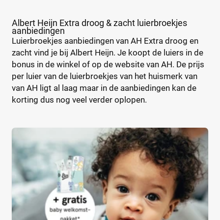
Maandbox
(0)
Standaard pak
(4)
Albert Heijn Extra droog & zacht luierbroekjes
aanbiedingen
Voordeelpak
(1)
Luierbroekjes aanbiedingen van AH Extra droog en
Voorraadbox
(0)
zacht vind je bij Albert Heijn. Je koopt de luiers in de
bonus in de winkel of op de website van AH. De prijs
per luier van de luierbroekjes van het huismerk van
Maat
van AH ligt al laag maar in de aanbiedingen kan de
korting dus nog veel verder oplopen.
0
(0)
1
(0)
13+
(0)
14+
(0)
2
(0)
2-15+
(0)
2-3
(0)
+26 meer
▼