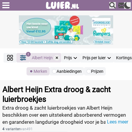
2
Albert Heijn
Prijs
Prijs per luier
Korting
Merken
Aanbiedingen
Prijzen
Producten
Filter
Albert Heijn Extra droog & zacht
Reset alle filters
luierbroekjes
Extra droog & zacht luierbroekjes van Albert Heijn
beschikken over een uitstekend absorberend vermogen
Merk
Reset
en garanderen langdurige droogheid voor je baby. Net als
Lees meer
bij Extra droog & zacht luiers is de kern voorzien van de
4
varianten
van
491