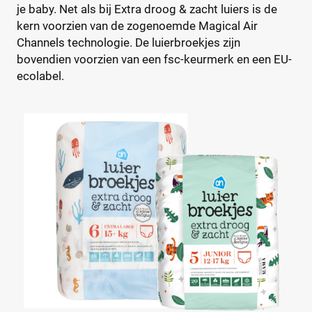
je baby. Net als bij Extra droog & zacht luiers is de
Magics
(10)
kern voorzien van de zogenoemde Magical Air
Mamia
(7)
Channels technologie. De luierbroekjes zijn
Muumi
(10)
Soort
bovendien voorzien van een fsc-keurmerk en een EU-
Naty
(10)
ecolabel.
Babyluier
(0)
Pura
(9)
Luierbroekje
(4)
Rascal + Friends
(11)
Nachtluier
(0)
SweetCare
(16)
Zwemluier
(0)
Teddy Care
(3)
Tidoo
(8)
Gewicht kind
Toujours
(5)
Trekpleister
(4)
Wiona
(4)
0
20
40
60
Verpakking