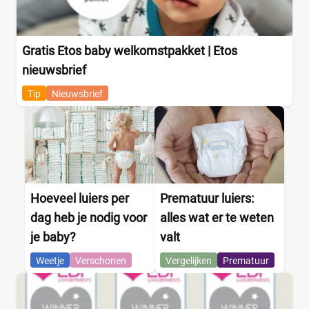
Kenmerk
Gratis Etos baby welkomstpakket | Etos
nieuwsbrief
Milieuvriendelijk
(4)
Ongeparfumeerd
(0)
Tip
Nieuwsbrief
Urine-indicator
(0)
Geslacht
Jongen
(0)
Hoeveel luiers per
Prematuur luiers:
Jongen en meisje
(4)
dag heb je nodig voor
alles wat er te weten
Meisje
(0)
je baby?
valt
Weetje
Verschonen
Vergelijken
Prematuur
Winkel