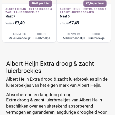
€0,42 per luier
€0,26 per luier
Attitude
(6)
ALBERT HEIJN
·
EXTRA DROOG &
ALBERT HEIJN
·
EXTRA DROOG &
Bambo Nature
(14)
ZACHT LUIERBROEKJES
ZACHT LUIERBROEKJES
Maat 7
Maat 5
+26 meer
▼
Bebino
(9)
€7,49
€7,49
VANAF
VANAF
Bonbébé
(11)
Bumblies
(9)
Prijs per luier
KENMERK
SOORT
KENMERK
SOORT
Milieuvriendelijk
Luierbroekje
Milieuvriendelijk
Luierbroekje
Confy
(9)
€
€
DA
(7)
Dodot
(24)
Dotties
Albert Heijn Extra droog & zacht
(5)
Kortingspercentage
Europrofit
luierbroekjes
(2)
GhaZoo
(4)
%
%
Albert Heijn Extra droog & zacht luierbroekjes zijn de
Jumbo
(12)
luierbroekjes van het eigen merk van Albert Heijn.
Kruidvat
(42)
Absorberend en langdurig droog
Libero
(5)
Extra droog & zacht luierbroekjes van Albert Heijn
Prijs
Lillydoo
(18)
beschikken over een uitstekend absorberend
€
€
vermogen en garanderen langdurige droogheid voor
Lupilu
(8)