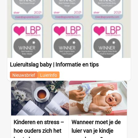
Drogist
(0)
Etos
(0)
Kruidvat
(0)
Trekpleister
(0)
Supermarkt
(4)
Albert Heijn
(4)
Aldi
(0)
Luieruitslag baby | Informatie en tips
Boon's Markt
(0)
Dekamarkt
(0)
Nieuwsbrief
Luierinfo
+9 meer
▼
Webshop
(0)
Amazon
(0)
Babydrogist
(0)
BigGreenSmile
(0)
Kinderen en stress –
Wanneer moet je de
Bol
(0)
hoe ouders zich het
luier van je kindje
+9 meer
▼