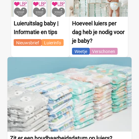
Luieruitslag baby |
Hoeveel luiers per
Informatie en tips
dag heb je nodig voor
je baby?
Nieuwsbrief
Luierinfo
Weetje
Verschonen
Zit er een houdbaarheidsdatum op luiers?