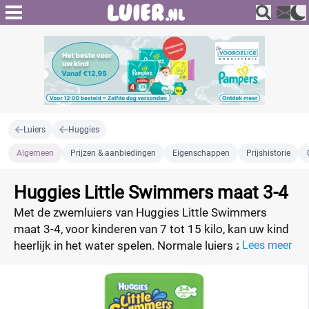
Luiers
Huggies
Algemeen
Prijzen & aanbiedingen
Eigenschappen
Prijshistorie
Huggies Little Swimmers maat 3-4
Met de zwemluiers van Huggies Little Swimmers
maat 3-4, voor kinderen van 7 tot 15 kilo, kan uw kind
heerlijk in het water spelen. Normale luiers zetten uit
Lees meer
in water en worden zwaar, wat ervoor zorgt dat de
baby naar beneden zakt. Huggies Little Swimmers
wegwerp zwembroekjes beschermen in het water