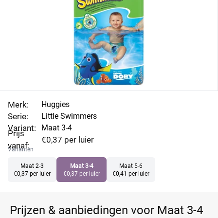
zonder dat ze opzwellen en met de Disney designs zijn
ze ook nog leuk! Vergelijk de aanbiedingen van Little
Swimmers maat 3-4 en vind de beste deal.
Merk:
Huggies
Serie:
Little Swimmers
Variant:
Maat 3-4
Prijs
€0,37 per luier
vanaf:
Varianten
Maat 2-3
Maat 3-4
Maat 5-6
€0,37 per luier
€0,37 per luier
€0,41 per luier
Prijzen & aanbiedingen voor Maat 3-4