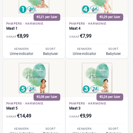
+12 meer
▼
Huggies
(35)
€0,21 per luier
€0,29 per luier
Etos
(32)
PAMPERS
·
HARMONIE
PAMPERS
·
HARMONIE
Maat 1
Maat 4
Zwitsal
(7)
€8,99
€7,99
VANAF
VANAF
Albert Heijn
(31)
Attitude
(6)
KENMERK
SOORT
KENMERK
SOORT
Urine-indicator
Babyluier
Urine-indicator
Babyluier
Bambo Nature
(14)
+26 meer
▼
Bebino
(9)
Bonbébé
(11)
Bumblies
(9)
Prijs per luier
Confy
(9)
€
€
DA
(7)
€0,08 per luier
€0,24 per luier
Dodot
PAMPERS
·
HARMONIE
PAMPERS
·
HARMONIE
(24)
Maat 5
Maat 3
Dotties
(5)
€14,49
€9,99
VANAF
VANAF
Kortingspercentage
Europrofit
(2)
GhaZoo
(4)
KENMERK
SOORT
KENMERK
SOORT
%
%