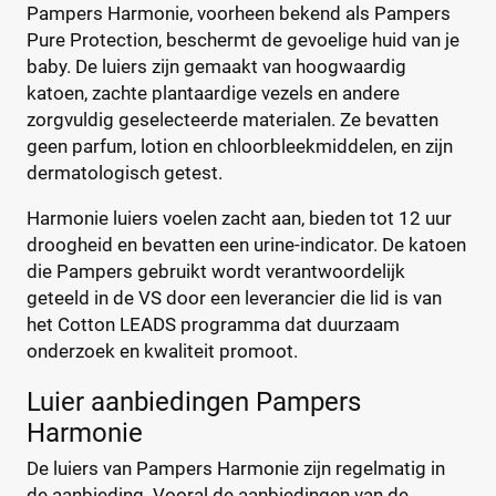
Pampers Harmonie, voorheen bekend als Pampers
Wiona
(4)
Pure Protection, beschermt de gevoelige huid van je
0
20
40
60
baby. De luiers zijn gemaakt van hoogwaardig
katoen, zachte plantaardige vezels en andere
zorgvuldig geselecteerde materialen. Ze bevatten
Verpakking
geen parfum, lotion en chloorbleekmiddelen, en zijn
Maandbox
(5)
dermatologisch getest.
Standaard pak
(6)
Harmonie luiers voelen zacht aan, bieden tot 12 uur
Voordeelpak
(5)
droogheid en bevatten een urine-indicator. De katoen
Voorraadbox
(0)
die Pampers gebruikt wordt verantwoordelijk
geteeld in de VS door een leverancier die lid is van
het Cotton LEADS programma dat duurzaam
Maat
onderzoek en kwaliteit promoot.
Luier aanbiedingen Pampers
Harmonie
0
(0)
1
(1)
De luiers van Pampers Harmonie zijn regelmatig in
13+
(0)
de aanbieding. Vooral de aanbiedingen van de