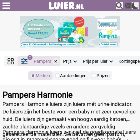
2
Pampers
Prijs
Prijs per luier
Kortingspe
Merken
Aanbiedingen
Prijzen
Producten
Filter
Pampers Harmonie
Reset alle filters
Pampers Harmonie luiers zijn luiers mét urine-indicator.
De luiers zijn het beste voor een baby met zeer gevoelige
huid. De luiers zijn gemaakt van hoogwaardig katoen,
Merk
Reset
zachte plantaardige vezels en andere zorgvuldig
Pampers Harmonie luiers zijn niet de goedkoopste luiers
geselecteerde materialen. Ze bevatten geen parfum,
die er zijn, maar wel enorm goed en fijn voor baby's.