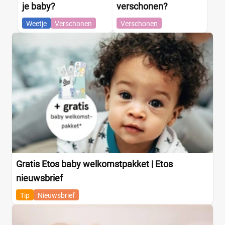
je baby?
verschonen?
Weetje
Verschonen
Verschonen
Gratis Etos baby welkomstpakket | Etos
nieuwsbrief
Tip
Nieuwsbrief