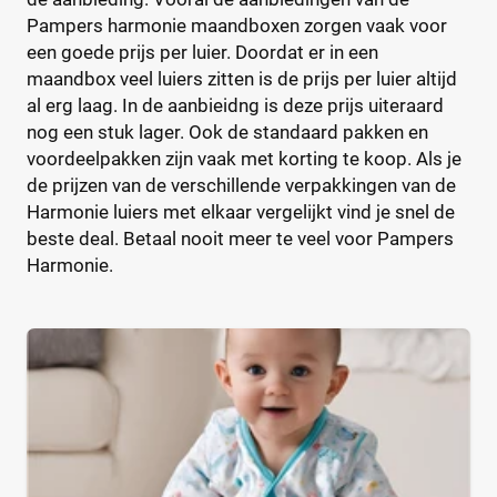
Pampers harmonie maandboxen zorgen vaak voor
14+
(0)
een goede prijs per luier. Doordat er in een
2
(1)
maandbox veel luiers zitten is de prijs per luier altijd
2-15+
(0)
al erg laag. In de aanbieidng is deze prijs uiteraard
2-3
(0)
nog een stuk lager. Ook de standaard pakken en
+26 meer
▼
voordeelpakken zijn vaak met korting te koop. Als je
de prijzen van de verschillende verpakkingen van de
Harmonie luiers met elkaar vergelijkt vind je snel de
Kenmerk
beste deal. Betaal nooit meer te veel voor Pampers
Harmonie.
Milieuvriendelijk
(0)
Ongeparfumeerd
(0)
Urine-indicator
(7)
Geslacht
Jongen
(0)
Jongen en meisje
(7)