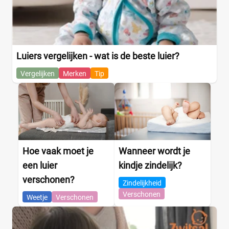
Meisje
(0)
Winkel
Luiers vergelijken - wat is de beste luier?
Vergelijken
Merken
Tip
Drogist
(17)
Etos
(5)
Kruidvat
(6)
Trekpleister
(6)
Supermarkt
(12)
Albert Heijn
(6)
Hoe vaak moet je
Wanneer wordt je
Aldi
(0)
een luier
kindje zindelijk?
Boon's Markt
(0)
verschonen?
Zindelijkheid
Dekamarkt
(0)
Verschonen
Weetje
Verschonen
+9 meer
▼
Webshop
(38)