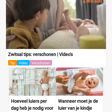
Amazon
(1)
Babydrogist
(5)
BigGreenSmile
(0)
Bol
(6)
+9 meer
▼
Zwitsal tips: verschonen | Video's
Tip
Video
Verschonen
Hoeveel luiers per
Wanneer moet je de
dag heb je nodig voor
luier van je kindje