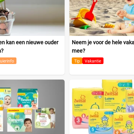
en kan een nieuwe ouder
Neem je voor de hele vakan
n?
mee?
uierinfo
Tip
Vakantie