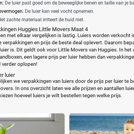
m:
De luier past goed om de beweeglijke benen en taille van je b
evermogen:
De luier kan veel vocht opnemen.
et zachte materiaal irriteert de huid niet.
kkingen Huggies Little Movers Maat 4
en met elkaar vergelijken is lastig. Luiers worden verkocht i
ke verpakkingen en prijs de beste deal oplevert. Daarom bepa
 luier is. Dit geldt ook voor Little Movers van Huggies. In he
ndboxen, een lagere prijs per luier hebben dan verpakkingen 
l verder oplopen!
er luier
elijken we verpakkingen van luiers door de prijs per luier te
vers. In ons overzicht laten we alle prijzen en aantallen luie
iezen hoeveel luiers je wilt bestellen tegen welke prijs.