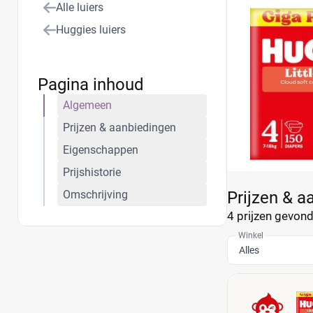
Alle luiers
luier van Little
Huggies luiers
Pagina inhoud
Algemeen
Prijzen & aanbiedingen
Eigenschappen
Prijshistorie
Omschrijving
Prijzen & a
4 prijzen
gevonde
Winkel
Alles