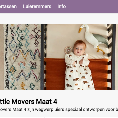
ertassen
Luieremmers
Info
ttle Movers Maat 4
overs Maat 4 zijn wegwerpluiers speciaal ontworpen voor bab
n comfortabele en veilige pasvorm te bieden, zelfs tijdens