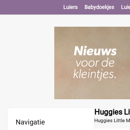
Luiers
Babydoekjes
Lui
Huggies Li
Huggies Little M
Navigatie
ontworpen om ee