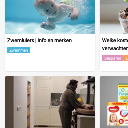
Zwemluiers | Info en merken
Welke kost
verwachte
Zwemmen
Besparen
L