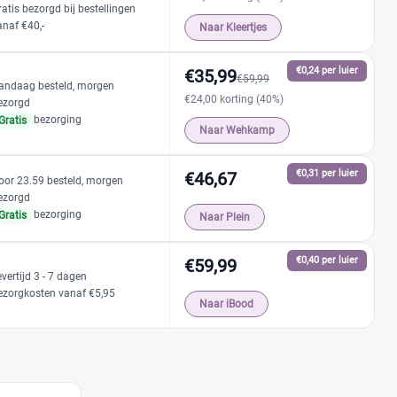
ratis bezorgd bij bestellingen
anaf €40,-
Naar Kleertjes
€0,24 per luier
€35,99
€59,99
andaag besteld, morgen
€24,00 korting (40%)
ezorgd
bezorging
Gratis
Naar Wehkamp
€0,31 per luier
€46,67
oor 23.59 besteld, morgen
ezorgd
bezorging
Gratis
Naar Plein
€0,40 per luier
€59,99
evertijd 3 - 7 dagen
ezorgkosten vanaf €5,95
Naar iBood