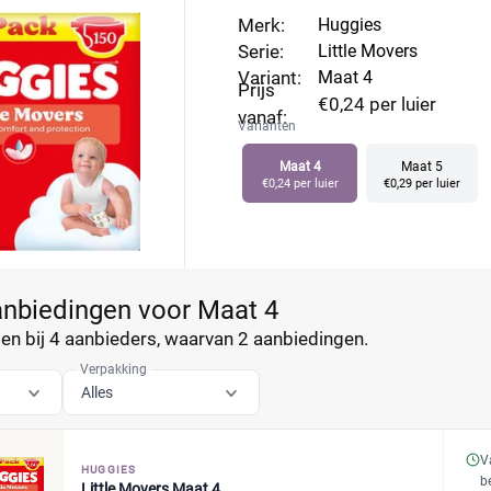
 Movers, vind de beste aanbiedingen en profiteer.
Merk:
Huggies
Serie:
Little Movers
Variant:
Maat 4
Prijs
€0,24 per luier
vanaf:
Varianten
Maat 4
Maat 5
€0,24 per luier
€0,29 per luier
anbiedingen voor Maat 4
n bij 4 aanbieders, waarvan
2 aanbiedingen.
Verpakking
Alles
V
HUGGIES
b
Little Movers Maat 4