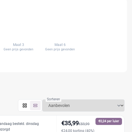
Maat 3
Maat 6
Geen prijs gevonden
Geen prijs gevonden
Sorteren
€0,24 per luier
€35,99
andaag besteld. dinsdag
€59,99
ezorgd
€24,00 korting (40%)