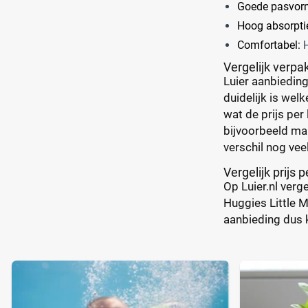
Goede pasvor
Hoog absorpti
Comfortabel:
H
Vergelijk verpa
Luier aanbieding
duidelijk is wel
wat de prijs per
bijvoorbeeld maa
verschil nog vee
Vergelijk prijs p
Op Luier.nl verg
Huggies Little Mo
aanbieding dus k