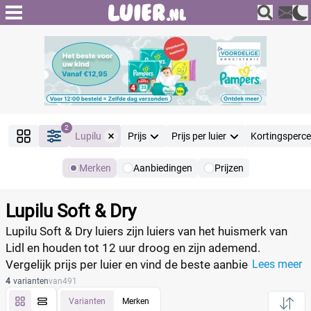
2
Lupilu
Prijs
Prijs per luier
Kortingsperc
Merken
Aanbiedingen
Prijzen
Producten
Filter
Lupilu Soft & Dry
Reset alle filters
Lupilu Soft & Dry luiers zijn luiers van het huismerk van
Lidl en houden tot 12 uur droog en zijn ademend.
Vergelijk prijs per luier en vind de beste aanbieding.
Lees meer
Merk
Reset
4
varianten
van
491
Varianten
Merken