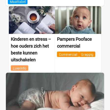
Maattabel
Milieuvriendelijk
(0)
Ongeparfumeerd
(0)
Urine-indicator
(0)
Geslacht
Kinderen en stress –
Pampers Pooface
Jongen
(0)
hoe ouders zich het
commercial
Jongen en meisje
(4)
beste kunnen
Commercial
Grappig
Meisje
(0)
uitschakelen
Luierinfo
Winkel
Drogist
(0)
Etos
(0)
Kruidvat
(0)