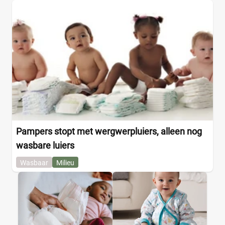
Naty
(10)
Babyluier
(4)
Pura
(9)
Luierbroekje
(0)
Rascal + Friends
(11)
Nachtluier
(0)
SweetCare
(16)
Zwemluier
(0)
Teddy Care
(3)
Tidoo
(8)
Gewicht kind
Toujours
(5)
Trekpleister
(4)
Wiona
(4)
Pampers stopt met wergwerpluiers, alleen nog
0
20
40
60
wasbare luiers
Wasbaar
Milieu
Verpakking
Maandbox
(0)
Standaard pak
(4)
Voordeelpak
(0)