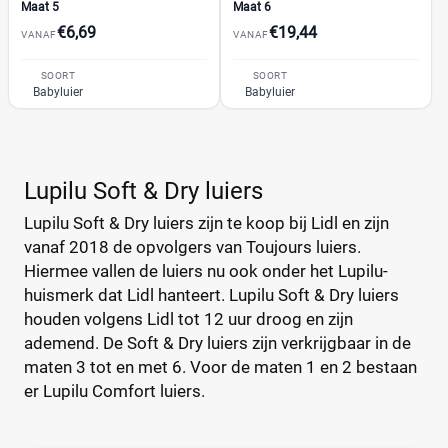
Maat 5
Maat 6
Bebino
(9)
€6,69
€19,44
VANAF
VANAF
Bonbébé
(11)
Prijs per luier
Bumblies
(9)
SOORT
SOORT
€
€
Babyluier
Babyluier
Confy
(9)
DA
(7)
Dodot
(24)
Kortingspercentage
Lupilu Soft & Dry luiers
Dotties
(5)
Europrofit
(2)
%
%
Lupilu Soft & Dry luiers zijn te koop bij Lidl en zijn
GhaZoo
(4)
vanaf 2018 de opvolgers van Toujours luiers.
Hiermee vallen de luiers nu ook onder het Lupilu-
Jumbo
(12)
huismerk dat Lidl hanteert. Lupilu Soft & Dry luiers
Kruidvat
(42)
Prijs
houden volgens Lidl tot 12 uur droog en zijn
Libero
(5)
ademend. De Soft & Dry luiers zijn verkrijgbaar in de
€
€
Lillydoo
(18)
maten 3 tot en met 6. Voor de maten 1 en 2 bestaan
Magics
(10)
er Lupilu Comfort luiers.
Mamia
(7)
Muumi
(10)
Soort