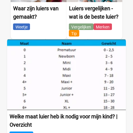
Voorraadbox
(0)
Waar zijn luiers van
Luiers vergelijken -
gemaakt?
wat is de beste luier?
Maat
Weetje
Vergelijken
Merken
Tip
0
(0)
1
(0)
13+
(0)
14+
(0)
2
(0)
2-15+
(0)
2-3
(0)
+26 meer
▼
Welke maat luier heb ik nodig voor mijn kind? |
Overzicht
Kenmerk