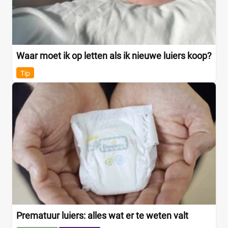
Trekpleister
(0)
Supermarkt
(4)
Albert Heijn
(0)
Aldi
(0)
Waar moet ik op letten als ik nieuwe luiers koop?
Boon's Markt
(0)
Tip
Dekamarkt
(0)
+9 meer
▼
Webshop
(0)
Amazon
(0)
Babydrogist
(0)
BigGreenSmile
(0)
Bol
(0)
+9 meer
▼
Prematuur luiers: alles wat er te weten valt