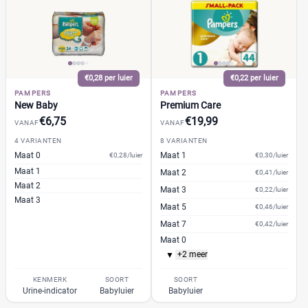
Kruidvat
(6)
Trekpleister
(6)
Supermarkt
(83)
Albert Heijn
(10)
€0,28 per luier
€0,22 per luier
Aldi
(0)
PAMPERS
PAMPERS
Boon's Markt
(16)
New Baby
Premium Care
Dekamarkt
(1)
€6,75
€19,99
VANAF
VANAF
+9 meer
▼
4 VARIANTEN
8 VARIANTEN
Webshop
Maat 0
Maat 1
(278)
€0,28/luier
€0,30/luier
Maat 1
Amazon
(10)
Maat 2
€0,41/luier
Maat 2
Maat 3
Babydrogist
€0,22/luier
(36)
Maat 3
Maat 5
€0,46/luier
BigGreenSmile
(0)
Maat 7
€0,42/luier
Bol
(59)
Maat 0
+9 meer
▼
Maat 4
+2 meer
▼
Maat 6
KENMERK
SOORT
SOORT
Urine-indicator
Babyluier
Babyluier