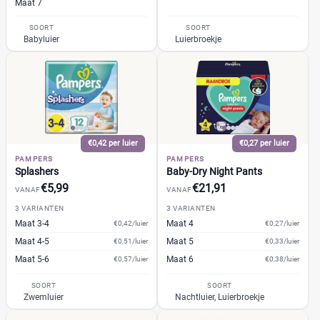
Maat 7
Milieuvriendelijk
(0)
SOORT
SOORT
Babyluier
Luierbroekje
Ongeparfumeerd
(0)
Urine-indicator
(26)
Geslacht
Jongen
(4)
€0,42 per luier
€0,27 per luier
PAMPERS
PAMPERS
Jongen en meisje
(98)
Splashers
Baby-Dry Night Pants
Meisje
(0)
€5,99
€21,91
VANAF
VANAF
3 VARIANTEN
3 VARIANTEN
Maat 3-4
Maat 4
€0,42/luier
€0,27/luier
Winkel
Maat 4-5
Maat 5
€0,51/luier
€0,33/luier
Maat 5-6
Maat 6
€0,57/luier
€0,38/luier
SOORT
SOORT
Drogist
(20)
Zwemluier
Nachtluier, Luierbroekje
Etos
(8)