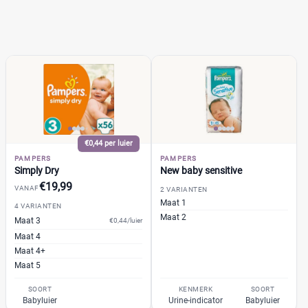
€0,44 per luier
PAMPERS
PAMPERS
Simply Dry
New baby sensitive
€19,99
VANAF
2 VARIANTEN
Maat 1
4 VARIANTEN
Maat 2
Maat 3
€0,44/luier
Maat 4
Maat 4+
Maat 5
SOORT
KENMERK
SOORT
Babyluier
Urine-indicator
Babyluier