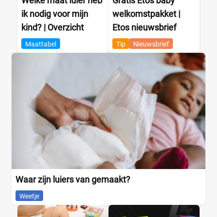
Welke maat luier heb
Gratis Etos baby
ik nodig voor mijn
welkomstpakket |
kind? | Overzicht
Etos nieuwsbrief
Maattabel
Tip
Nieuwsbrief
Waar zijn luiers van gemaakt?
Weetje