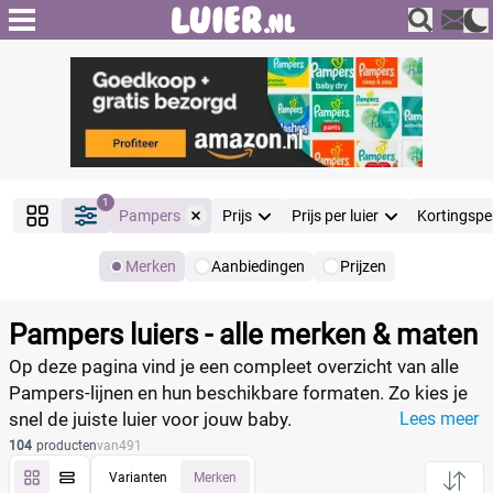
1
Pampers
Prijs
Prijs per luier
Kortingspe
Merken
Aanbiedingen
Prijzen
Producten
Filter
Pampers luiers - alle merken & maten
Reset alle filters
Op deze pagina vind je een compleet overzicht van alle
Pampers‑lijnen en hun beschikbare formaten. Zo kies je
snel de juiste luier voor jouw baby.
Lees meer
Merk
Reset
104
producten
van
491
Varianten
Merken