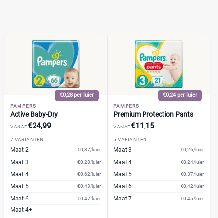
Voordeelpak
(54)
Voorraadbox
(20)
Maat
0
(0)
€0,28 per luier
€0,24 per luier
1
(7)
PAMPERS
PAMPERS
Active Baby-Dry
Premium Protection Pants
13+
(0)
€24,99
€11,15
VANAF
VANAF
14+
(0)
7 VARIANTEN
5 VARIANTEN
2
(8)
Maat 2
Maat 3
€0,37/luier
€0,26/luier
2-15+
(0)
Maat 3
Maat 4
€0,28/luier
€0,24/luier
2-3
(0)
Maat 4
Maat 5
€0,62/luier
€0,37/luier
+26 meer
▼
Maat 5
Maat 6
€0,43/luier
€0,42/luier
Maat 6
Maat 7
€0,47/luier
€0,45/luier
Maat 4+
Kenmerk