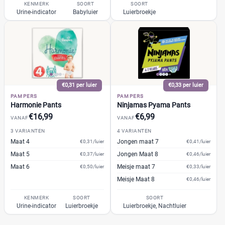
Muumi
KENMERK
SOORT
SOORT
(10)
Soort
Urine-indicator
Babyluier
Luierbroekje
Naty
(10)
Babyluier
(65)
Pura
(9)
Luierbroekje
(34)
Rascal + Friends
(11)
Nachtluier
(7)
SweetCare
(16)
Zwemluier
(3)
Teddy Care
(3)
€0,31 per luier
€0,33 per luier
Tidoo
(8)
PAMPERS
PAMPERS
Gewicht kind
Toujours
(5)
Harmonie Pants
Ninjamas Pyama Pants
€16,99
€6,99
Trekpleister
(4)
VANAF
VANAF
Wiona
3 VARIANTEN
4 VARIANTEN
(4)
Maat 4
Jongen maat 7
€0,31/luier
€0,41/luier
0
20
40
60
Maat 5
Jongen Maat 8
€0,37/luier
€0,46/luier
Maat 6
Meisje maat 7
€0,50/luier
€0,33/luier
Verpakking
Meisje Maat 8
€0,46/luier
KENMERK
SOORT
SOORT
Maandbox
(41)
Urine-indicator
Luierbroekje
Luierbroekje, Nachtluier
Standaard pak
(47)