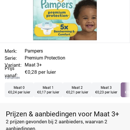
Merk:
Pampers
Serie:
Premium Protection
Variant:
Maat 3+
Prijs
€0,28 per luier
vanaf:
Varianten
Maat 0
Maat 1
Maat 2
Maat 3
€0,24 per luier
€0,17 per luier
€0,21 per luier
€0,23 per luier
€0,
Prijzen & aanbiedingen voor Maat 3+
2 prijzen
gevonden bij 2 aanbieders, waarvan
2
aanbiedingen.