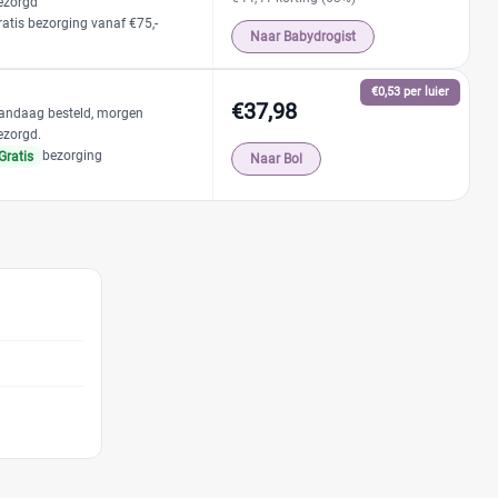
ezorgd
ratis bezorging vanaf €75,-
Naar Babydrogist
€0,53 per luier
€37,98
andaag besteld, morgen
ezorgd.
bezorging
Gratis
Naar Bol