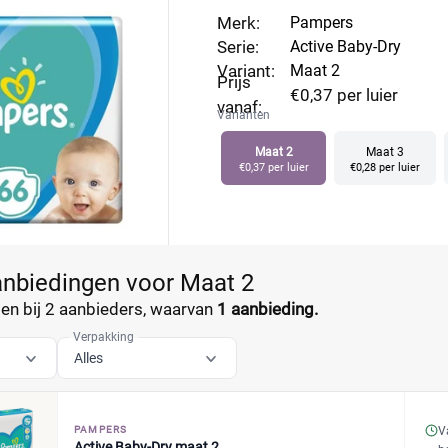
Merk:
Pampers
Serie:
Active Baby-Dry
Variant:
Maat 2
Prijs
€0,37 per luier
vanaf:
Varianten
Maat 2
Maat 3
€0,37 per luier
€0,28 per luier
anbiedingen voor Maat 2
n bij 2 aanbieders, waarvan
1 aanbieding.
Verpakking
Alles
PAMPERS
V
Active Baby-Dry maat 2