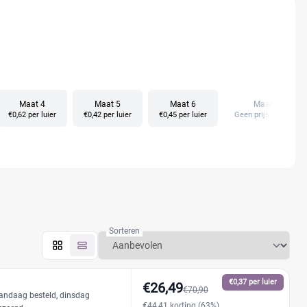
Maat 4
Maat 5
Maat 6
Maat 4+
€0,62 per luier
€0,42 per luier
€0,45 per luier
Geen prijs gevonden
Sorteren
€0,37 per luier
€26,49
€70,90
andaag besteld, dinsdag
€44,41 korting (63%)