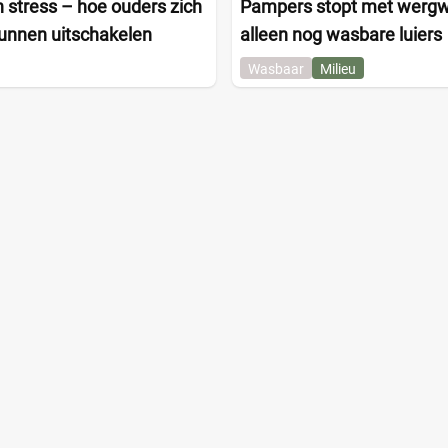
 stress – hoe ouders zich
Pampers stopt met wergwe
kunnen uitschakelen
alleen nog wasbare luiers
Wasbaar
Milieu