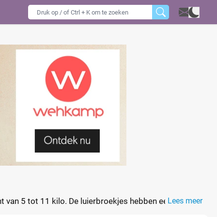
van 5 tot 11 kilo. De luierbroekjes hebben een 3-zijdige
Lees meer
n je kindje. Door de elastische zijkanten kan je kindje