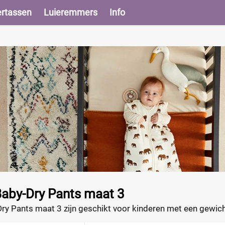
ertassen
Luieremmers
Info
aby-Dry Pants maat 3
 Pants maat 3 zijn geschikt voor kinderen met een gewicht 
r ze perfect aansluiten op de taille, beentjes en billetjes va