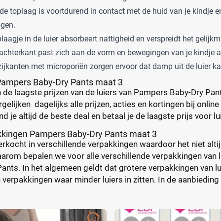
e toplaag is voortdurend in contact met de huid van je kindje e
ogen.
laagje in de luier absorbeert nattigheid en verspreidt het gelijkm
chterkant past zich aan de vorm en bewegingen van je kindje a
 zijkanten met microporiën zorgen ervoor dat damp uit de luier ka
Pampers Baby-Dry Pants maat 3
 de laagste prijzen van de luiers van Pampers Baby-Dry Pan
rgelijken dagelijks alle prijzen, acties en kortingen bij onlin
d je altijd de beste deal en betaal je de laagste prijs voor lu
akkingen Pampers Baby-Dry Pants maat 3
rkocht in verschillende verpakkingen waardoor het niet altij
aarom bepalen we voor alle verschillende verpakkingen van lui
ants. In het algemeen geldt dat grotere verpakkingen van lu
 verpakkingen waar minder luiers in zitten. In de aanbieding 