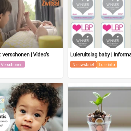
: verschonen | Video's
Luieruitslag baby | Informa
Verschonen
Nieuwsbrief
Luierinfo