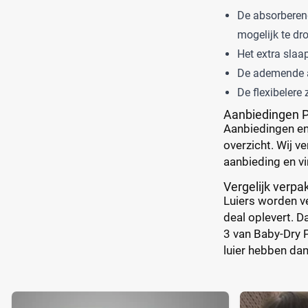
De absorberend
mogelijk te dr
Het extra slaap
De ademende a
De flexibelere
Aanbiedingen 
Aanbiedingen en
overzicht. Wij ve
aanbieding en vin
Vergelijk verp
Luiers worden ve
deal oplevert. D
3 van Baby-Dry P
luier hebben dan