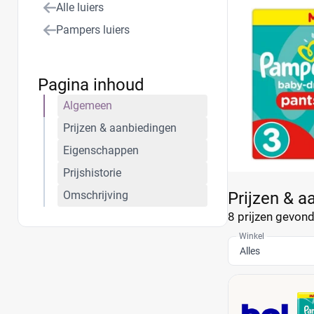
Alle luiers
vrijer bewegen. 
van Pampers Baby
Pampers luiers
Pagina inhoud
Algemeen
Prijzen & aanbiedingen
Eigenschappen
Prijshistorie
Omschrijving
Prijzen & a
8 prijzen
gevonde
Winkel
Alles