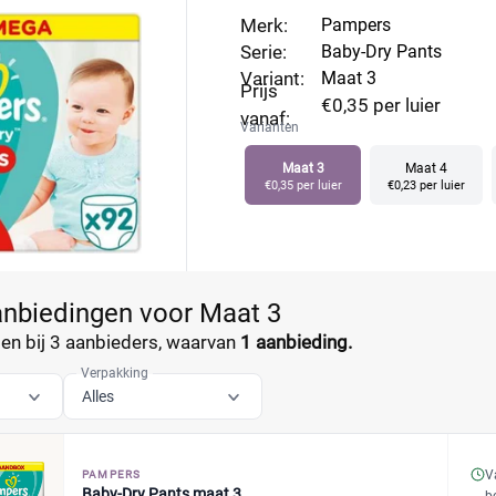
Bovendien voelen de luiers ultrazacht aan en dat zorgt voor e
Merk:
Pampers
-Dry Pants maat 3 bij alle winkels en profiteer direct van fl
Serie:
Baby-Dry Pants
Variant:
Maat 3
Prijs
€0,35 per luier
vanaf:
Varianten
Maat 3
Maat 4
€0,35 per luier
€0,23 per luier
anbiedingen voor Maat 3
n bij 3 aanbieders, waarvan
1 aanbieding.
Verpakking
Alles
V
PAMPERS
Baby-Dry Pants maat 3