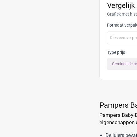
Vergelijk
Grafiek met his
Formaat verpak
Kies een verp
Type prijs
Gemiddelde pr
Pampers Ba
Pampers Baby-Dry
eigenschappen d
De luiers beva