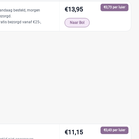
€0,73 per luier
€13,95
andaag besteld, morgen
ezorgd.
ratis bezorgd vanaf €25-,
Naar Bol
€0,43 per luier
€11,15