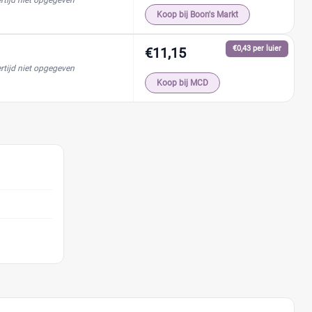
rtijd niet opgegeven
Koop bij Boon's Markt
€0,43 per luier
€11,15
rtijd niet opgegeven
Koop bij MCD