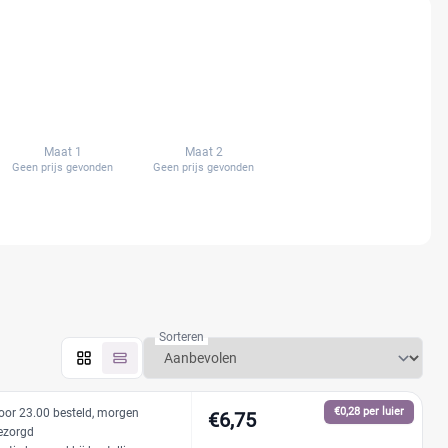
fiteer direct vanaf de geboorte van hoge kortingen want
Maat 1
Maat 2
Geen prijs gevonden
Geen prijs gevonden
Sorteren
€0,28 per luier
oor 23.00 besteld, morgen
€6,75
ezorgd