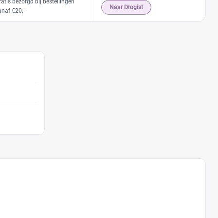
ratis bezorgd bij bestellingen
Naar Drogist
anaf €20,-