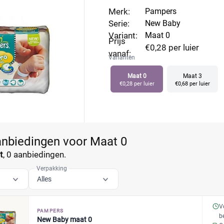
 indicator zodat je kan zien of de niertjes goed werken. Pro
Merk:
Pampers
er dan genoeg!
Serie:
New Baby
Variant:
Maat 0
Prijs
€0,28 per luier
vanaf:
Varianten
Maat 0
Maat 3
€0,28 per luier
€0,68 per luier
anbiedingen voor Maat 0
t
,
0 aanbiedingen.
Verpakking
Alles
V
PAMPERS
b
New Baby maat 0