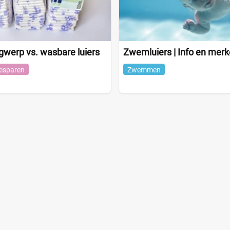
gwerp vs. wasbare luiers
Zwemluiers | Info en mer
esparen
Zwemmen