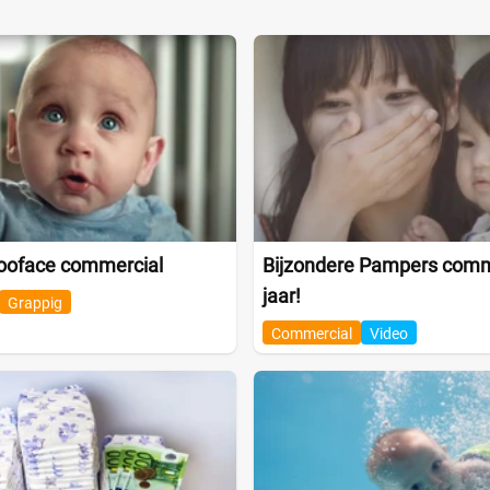
ooface commercial
Bijzondere Pampers comme
jaar!
Grappig
Commercial
Video