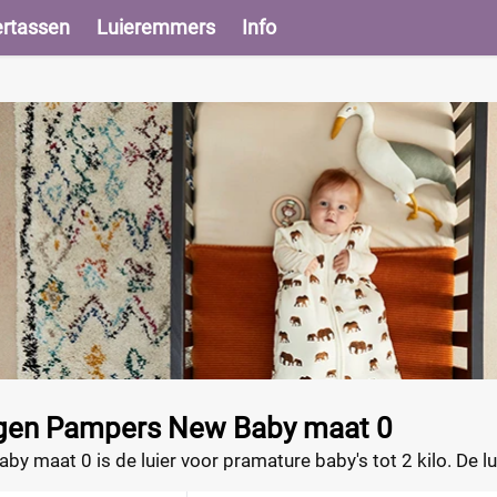
ertassen
Luieremmers
Info
gen Pampers New Baby maat 0
 maat 0 is de luier voor pramature baby's tot 2 kilo. De l
e babyhuid. De luier absorbeert, door het Dual-Absorb Syst