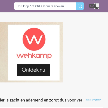
uier is zacht en ademend en zorgt dus voor veel comfort
Lees meer
eem, meer urine en dunne ontlasting. Daarnaast heeft