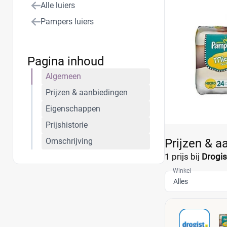
Alle luiers
maat 1 een urine
je betaalt al me
Pampers luiers
Pagina inhoud
Algemeen
Prijzen & aanbiedingen
Eigenschappen
Prijshistorie
Omschrijving
Prijzen & a
1 prijs bij
Drogis
Winkel
Alles