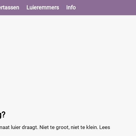
ertassen
Luieremmers
Info
g?
maat luier draagt. Niet te groot, niet te klein. Lees