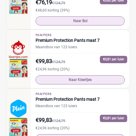
€0,62 per luier
€76,19
€124,79
€48,60 korting (39%)
Naar Bol
PAMPERS
Premium Protection Pants maat 7
Maandbox van 123 luiers
€0,81 per luier
€99,83
€124,79
€24,96 korting (20%)
Naar Kleertjes
PAMPERS
Premium Protection Pants maat 7
Maandbox van 123 luiers
€0,81 per luier
€99,83
€124,79
€24,96 korting (20%)