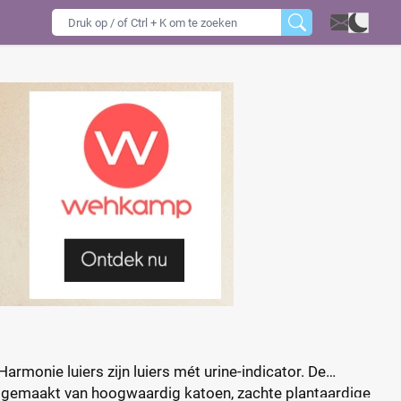
rmonie luiers zijn luiers mét urine-indicator. De
jn gemaakt van hoogwaardig katoen, zachte plantaardige