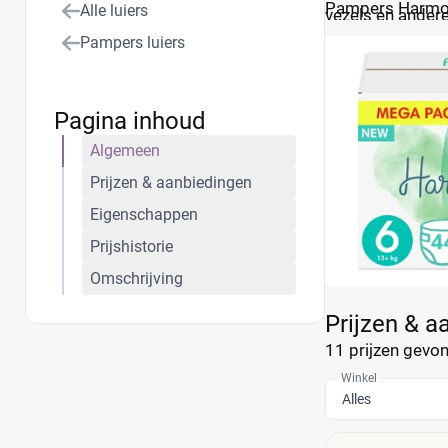
Pampers Harmonie
Alle luiers
vezels en andere
lijst met aanbie
dermatologisch 
Pampers luiers
Pagina inhoud
Algemeen
Prijzen & aanbiedingen
Eigenschappen
Prijshistorie
Omschrijving
Prijzen & a
11 prijzen
gevond
Winkel
Alles