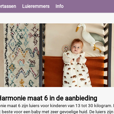
ertassen
Luieremmers
Info
armonie maat 6 in de aanbieding
 maat 6 zijn luiers voor kinderen van 13 tot 30 kilogram. Ha
t beste voor een baby met zeer gevoelige huid. De luiers zi