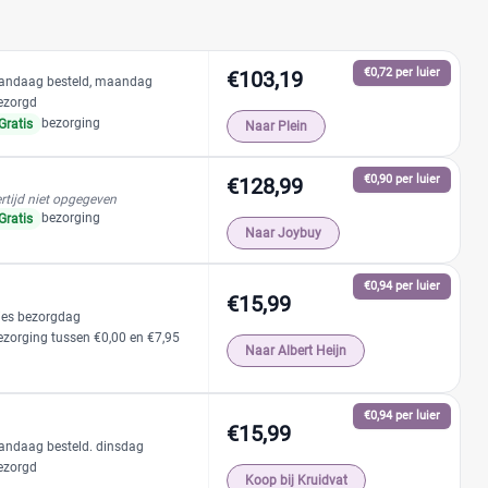
€0,72 per luier
€103,19
andaag besteld, maandag
ezorgd
bezorging
Gratis
Naar Plein
€0,90 per luier
€128,99
rtijd niet opgegeven
bezorging
Gratis
Naar Joybuy
€0,94 per luier
€15,99
ies bezorgdag
ezorging tussen €0,00 en €7,95
Naar Albert Heijn
€0,94 per luier
€15,99
andaag besteld. dinsdag
ezorgd
Koop bij Kruidvat