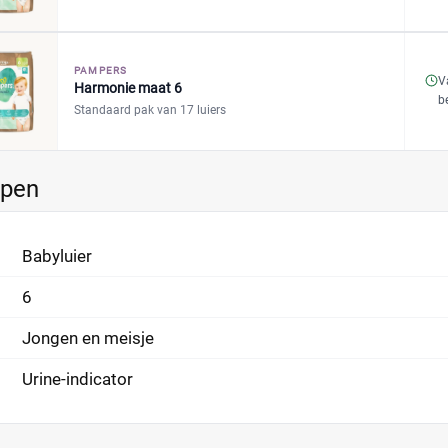
PAMPERS
V
Harmonie maat 6
b
Standaard pak van 17 luiers
ppen
Babyluier
6
Jongen en meisje
Urine-indicator