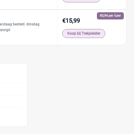
€0,94 per luier
€15,99
andaag besteld. dinsdag
ezorgd
Koop bij Trekpleister