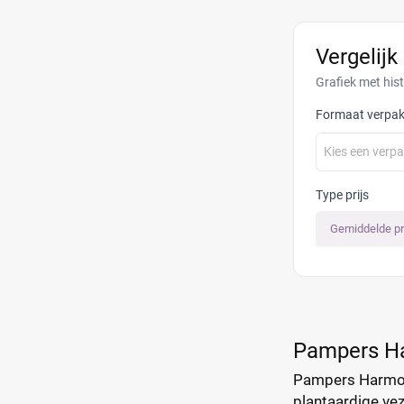
Vergelijk
Grafiek met his
Formaat verpak
Kies een verp
Type prijs
Gemiddelde pr
Pampers H
Pampers Harmoni
plantaardige vez