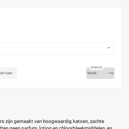
Interval
per luier
rs zijn gemaakt van hoogwaardig katoen, zachte
tten geen parfum, lotion en chloorbleekmiddelen, en