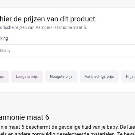
 hier de prijzen van dit product
torische prijzen van Pampers Harmonie maat 6.
king
akking
ijs
Laagste prijs
Hoogste prijs
Aanbiedings prijs
Prijs 
armonie maat 6
e maat 6 beschermt de gevoelige huid van je baby. De luie
els en andere zorgvuldig geselecteerde materialen. Ze beva