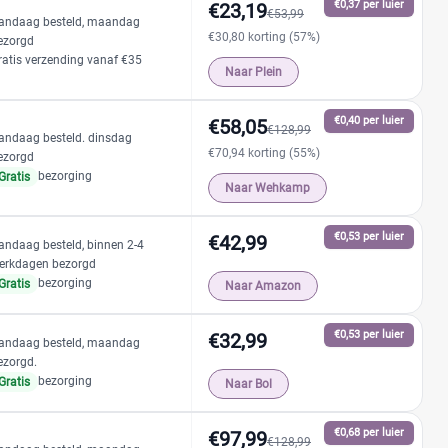
€0,37 per luier
€23,19
€53,99
andaag besteld, maandag
€30,80 korting (57%)
ezorgd
ratis verzending vanaf €35
Naar Plein
€0,40 per luier
€58,05
€128,99
andaag besteld. dinsdag
€70,94 korting (55%)
ezorgd
bezorging
Gratis
Naar Wehkamp
€0,53 per luier
€42,99
andaag besteld, binnen 2-4
erkdagen bezorgd
bezorging
Gratis
Naar Amazon
€0,53 per luier
€32,99
andaag besteld, maandag
ezorgd.
bezorging
Gratis
Naar Bol
€0,68 per luier
€97,99
€128,99