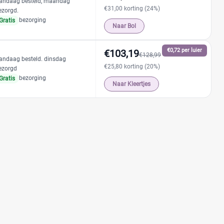
andaag besteld, maandag
€31,00 korting (24%)
ezorgd.
bezorging
Gratis
Naar Bol
€0,72 per luier
€103,19
€128,99
andaag besteld. dinsdag
€25,80 korting (20%)
ezorgd
bezorging
Gratis
Naar Kleertjes