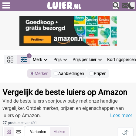
1
Merk
Prijs
Prijs per luier
Kortingsperce
Merken
Aanbiedingen
Prijzen
Producten
Filter
Vergelijk de beste luiers op Amazon
Reset alle filters
Vind de beste luiers voor jouw baby met onze handige
vergelijker. Ontdek merken, prijzen en eigenschappen van
luiers op Amazon.
Lees meer
Merk
27
producten
van
491
Varianten
Merken