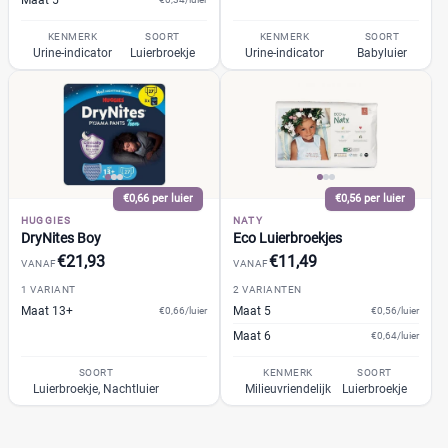
Maat 5
Jongen en meisje
(26)
Meisje
(0)
KENMERK
SOORT
KENMERK
SOORT
Urine-indicator
Luierbroekje
Urine-indicator
Babyluier
Winkel
Reset
Drogist
(99)
€0,66 per luier
€0,56 per luier
Etos
(31)
HUGGIES
NATY
Kruidvat
(45)
DryNites Boy
Eco Luierbroekjes
Trekpleister
€21,93
€11,49
(23)
VANAF
VANAF
Supermarkt
(235)
1 VARIANT
2 VARIANTEN
Maat 13+
Albert Heijn
Maat 5
€0,66/luier
€0,56/luier
(48)
Maat 6
€0,64/luier
Aldi
(5)
Boon's Markt
(27)
SOORT
KENMERK
SOORT
Luierbroekje, Nachtluier
Milieuvriendelijk
Luierbroekje
Dekamarkt
(15)
+9 meer
▼