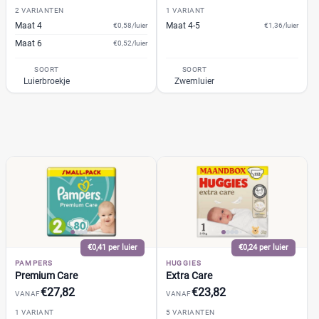
Trekpleister
(0)
2 VARIANTEN
1 VARIANT
Maat 4
Wiona
Maat 4-5
€0,58/luier
€1,36/luier
(0)
Maat 6
€0,52/luier
0
20
40
60
SOORT
SOORT
Luierbroekje
Zwemluier
Verpakking
Maandbox
(19)
Standaard pak
(15)
Voordeelpak
(16)
Voorraadbox
(6)
Maat
€0,41 per luier
€0,24 per luier
PAMPERS
HUGGIES
Premium Care
Extra Care
€27,82
€23,82
0
(0)
VANAF
VANAF
1
(2)
1 VARIANT
5 VARIANTEN