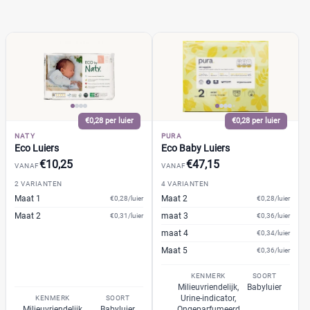
Webshop
(482)
Amazon
(27)
Babydrogist
(38)
BigGreenSmile
(17)
Bol
(113)
+9 meer
▼
€0,28 per luier
€0,28 per luier
NATY
PURA
Eco Luiers
Eco Baby Luiers
€10,25
€47,15
VANAF
VANAF
2 VARIANTEN
4 VARIANTEN
Maat 1
Maat 2
€0,28/luier
€0,28/luier
Maat 2
maat 3
€0,31/luier
€0,36/luier
maat 4
€0,34/luier
Maat 5
€0,36/luier
KENMERK
SOORT
Milieuvriendelijk,
Babyluier
Urine-indicator,
KENMERK
SOORT
Milieuvriendelijk
Babyluier
Ongeparfumeerd