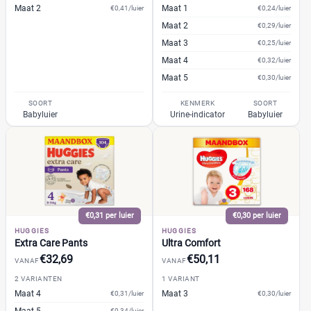
Maat 2
Maat 1
€0,41/luier
€0,24/luier
13+
(1)
Maat 2
€0,29/luier
14+
(0)
Maat 3
€0,25/luier
2
(4)
Maat 4
€0,32/luier
2-15+
(0)
Maat 5
€0,30/luier
2-3
(0)
SOORT
KENMERK
SOORT
+26 meer
▼
Babyluier
Urine-indicator
Babyluier
Kenmerk
Milieuvriendelijk
(8)
Ongeparfumeerd
(4)
€0,31 per luier
€0,30 per luier
Urine-indicator
(15)
HUGGIES
HUGGIES
Extra Care Pants
Ultra Comfort
€32,69
€50,11
VANAF
VANAF
Geslacht
2 VARIANTEN
1 VARIANT
Jongen
(1)
Maat 4
Maat 3
€0,31/luier
€0,30/luier
€0,34/luier