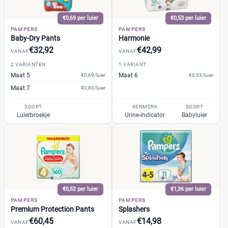
GhaZoo
(0)
%
%
Jumbo
€0,69 per luier
€0,53 per luier
(0)
PAMPERS
PAMPERS
Kruidvat
(0)
Baby-Dry Pants
Harmonie
Libero
(0)
€32,92
€42,99
VANAF
VANAF
Prijs
Lillydoo
(0)
2 VARIANTEN
1 VARIANT
€
€
Maat 5
Lupilu
Maat 6
€0,69/luier
€0,53/luier
(0)
Maat 7
€0,80/luier
Magics
(0)
Mamia
(0)
SOORT
KENMERK
SOORT
Luierbroekje
Urine-indicator
Babyluier
Muumi
(0)
Soort
Naty
(4)
Babyluier
(17)
Pura
(4)
Luierbroekje
(9)
Rascal + Friends
(0)
Nachtluier
(1)
SweetCare
(0)
Zwemluier
(1)
Teddy Care
€0,52 per luier
€1,36 per luier
(0)
PAMPERS
PAMPERS
Tidoo
(0)
Premium Protection Pants
Splashers
Gewicht kind
Toujours
(0)
€60,45
€14,98
VANAF
VANAF