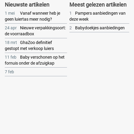
Nieuwste artikelen
Meest gelezen artikelen
1 mei
Vanaf wanneer heb je
1
Pampers aanbiedingen van
geen luiertas meer nodig?
deze week
24 apr
Nieuwe verpakkingsoort:
2
Babydoekjes aanbiedingen
de voorraadbox
18 mrt
GhaZoo definitief
gestopt met verkoop luiers
11 feb
Baby verschonen op het
fornuis onder de afzuigkap
7 feb