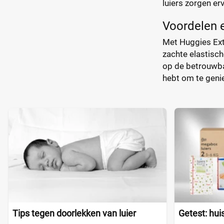
luiers zorgen er
Voordelen 
Met Huggies Ext
zachte elastisc
op de betrouwbaa
hebt om te geni
Tips tegen doorlekken van luier
Getest: hui