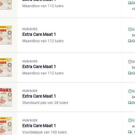
G
Maandbox van 112 luiers
v
HUGGIES
V
Extra Care Maat 1
b
Maandbox van 112 luiers
G
HUGGIES
V
Extra Care Maat 1
b
Maandbox van 112 luiers
G
HUGGIES
V
Extra Care Maat 1
b
Standaard pak van 28 luiers
G
V
HUGGIES
Extra Care Maat 1
w
Voordeelpak van 160 luiers