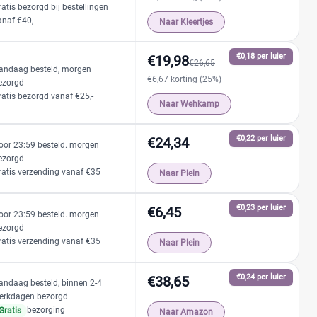
ratis bezorgd bij bestellingen
anaf €40,-
Naar Kleertjes
€0,18 per luier
€19,98
€26,65
andaag besteld, morgen
€6,67 korting (25%)
ezorgd
ratis bezorgd vanaf €25,-
Naar Wehkamp
€0,22 per luier
€24,34
oor 23:59 besteld. morgen
ezorgd
ratis verzending vanaf €35
Naar Plein
€0,23 per luier
€6,45
oor 23:59 besteld. morgen
ezorgd
ratis verzending vanaf €35
Naar Plein
€0,24 per luier
€38,65
andaag besteld, binnen 2-4
erkdagen bezorgd
bezorging
Gratis
Naar Amazon