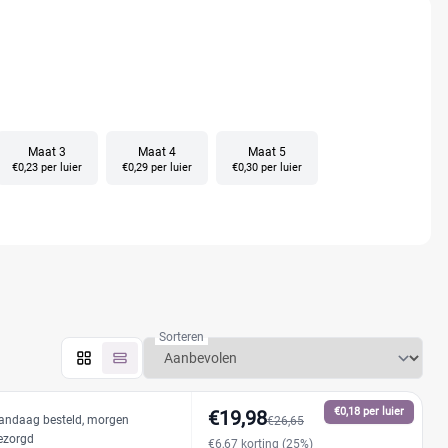
Maat 3
Maat 4
Maat 5
€0,23 per luier
€0,29 per luier
€0,30 per luier
Sorteren
€0,18 per luier
€19,98
andaag besteld, morgen
€26,65
ezorgd
€6,67 korting (25%)