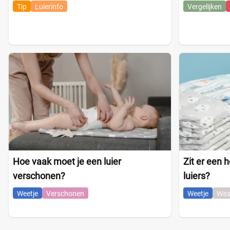
Tip
Luierinfo
Vergelijken
Hoe vaak moet je een luier
Zit er een
verschonen?
luiers?
Weetje
Verschonen
Weetje
Was