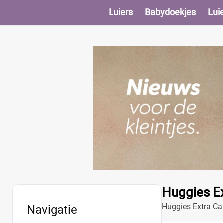
Luiers
Babydoekjes
Lui
Huggies E
Huggies Extra Car
Navigatie
met een vochtindi