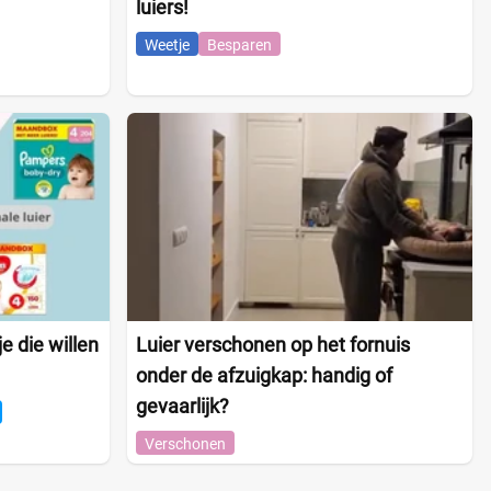
luiers!
Weetje
Besparen
e die willen
Luier verschonen op het fornuis
onder de afzuigkap: handig of
gevaarlijk?
Verschonen