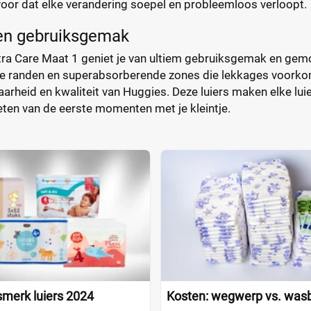
voor dat elke verandering soepel en probleemloos verloopt.
en gebruiksgemak
ra Care Maat 1 geniet je van ultiem gebruiksgemak en gemo
he randen en superabsorberende zones die lekkages voorkome
rheid en kwaliteit van Huggies. Deze luiers maken elke luier
eten van de eerste momenten met je kleintje.
smerk luiers 2024
Kosten: wegwerp vs. wasb