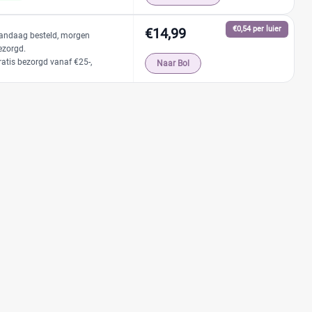
€0,54 per luier
€14,99
andaag besteld, morgen
ezorgd.
ratis bezorgd vanaf €25-,
Naar Bol