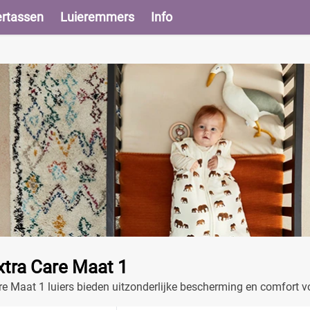
ertassen
Luieremmers
Info
xtra Care Maat 1
e Maat 1 luiers bieden uitzonderlijke bescherming en comfort v
cator en zachte, absorberende zones om de huid droog en vrij van