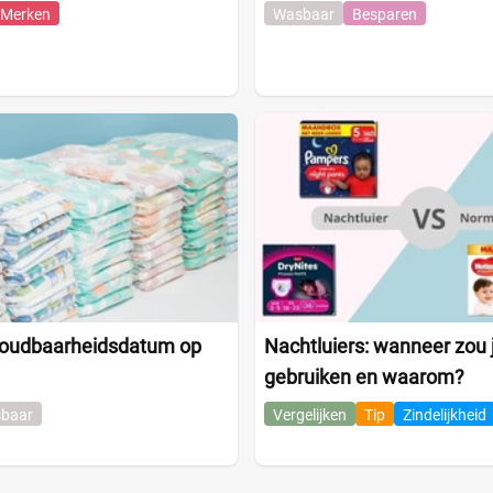
Merken
Wasbaar
Besparen
 houdbaarheidsdatum op
Nachtluiers: wanneer zou j
gebruiken en waarom?
baar
Vergelijken
Tip
Zindelijkheid