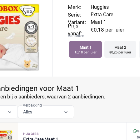
Merk:
Huggies
Serie:
Extra Care
Variant:
Maat 1
Prijs
€0,18 per luier
vanaf:
Varianten
Maat 1
Maat 2
€0,18 per luier
€0,25 per luier
anbiedingen voor Maat 1
n bij 5 aanbieders, waarvan
2 aanbiedingen.
Verpakking
Alles
V
HUGGIES
b
Extra Care Maat 1