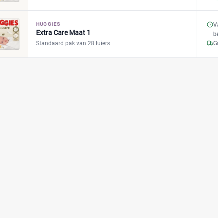
HUGGIES
V
Extra Care Maat 1
b
Standaard pak van 28 luiers
G