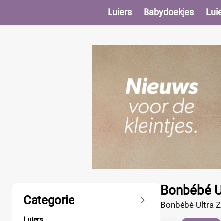
Luiers
Babydoekjes
Lui
Producten
Bonbébé Ul
Categorie
Bonbébé Ultra Za
spelen! Daarnaa
Luiers