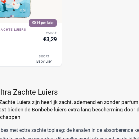
€0,14 per luier
ZACHTE LUIERS
VANAF
€3,29
SOORT
d
Babyluier
tra Zachte Luiers
achte Luiers zijn heerlijk zacht, ademend en zonder parfuma
ast bieden de Bonbébé luiers extra lang bescherming door d
schappen
ubes met extra zachte toplaag: de kanalen in de absorberende k
atig te verdelen waardoor dit sneller wordt afgevoerd en de bille