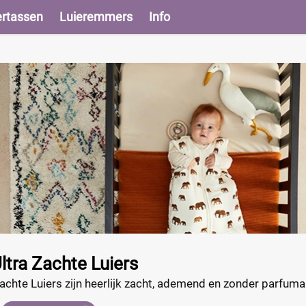
ertassen
Luieremmers
Info
tra Zachte Luiers
chte Luiers zijn heerlijk zacht, ademend en zonder parfumal
st bieden de Bonbébé luiers extra lang bescherming door de