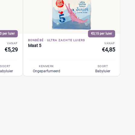
3 per luier
€0,15 per luier
BONBÉBÉ
·
ULTRA ZACHTE LUIERS
VANAF
VANAF
Maat 5
€5,29
€4,85
SOORT
KENMERK
SOORT
abyluier
Ongeparfumeerd
Babyluier