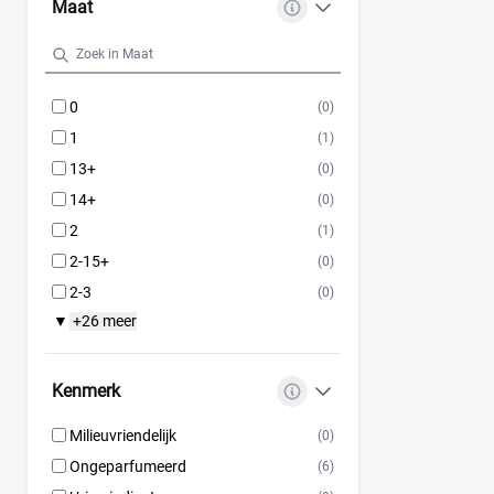
Maat
0
(0)
1
(1)
13+
(0)
14+
(0)
2
(1)
2-15+
(0)
2-3
(0)
+26 meer
▼
Kenmerk
Milieuvriendelijk
(0)
Ongeparfumeerd
(6)