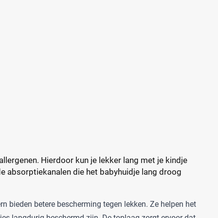
llergenen. Hierdoor kun je lekker lang met je kindje
e absorptiekanalen die het babyhuidje lang droog
ern bieden betere bescherming tegen lekken. Ze helpen het
tjes langdurig beschermd zijn. De toplaag zorgt ervoor dat