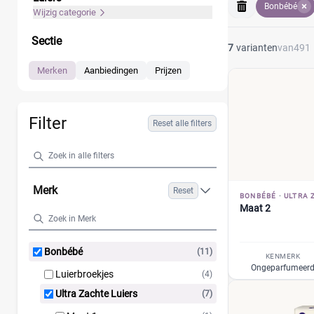
Bonbébé
houden. Vergelijk
Wijzig categorie
Sectie
7
varianten
van
491
Merken
Aanbiedingen
Prijzen
Filter
Reset alle filters
Merk
Reset
BONBÉBÉ
·
ULTRA 
Maat 2
Bonbébé
(11)
KENMERK
Ongeparfumeer
Luierbroekjes
(4)
Ultra Zachte Luiers
(7)