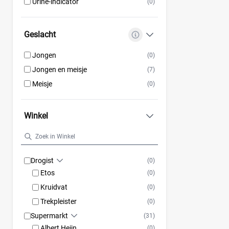
Urine-indicator
(0)
Geslacht
Jongen
(0)
Jongen en meisje
(7)
Meisje
(0)
Winkel
Drogist
(0)
Etos
(0)
Kruidvat
(0)
Trekpleister
(0)
Supermarkt
(31)
Albert Heijn
(0)