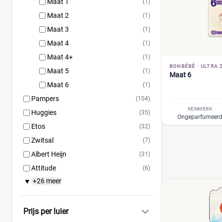
Maat 1
(1)
Maat 2
(1)
Maat 3
(1)
Maat 4
(1)
Maat 4+
(1)
BONBÉBÉ
·
ULTRA 
Maat 5
(1)
Maat 6
Maat 6
(1)
Pampers
(104)
KENMERK
Huggies
(35)
Ongeparfumeer
Etos
(32)
Zwitsal
(7)
Albert Heijn
(31)
Attitude
(6)
+26 meer
▼
Bambo Nature
(14)
Bebino
(9)
Bumblies
(9)
Prijs per luier