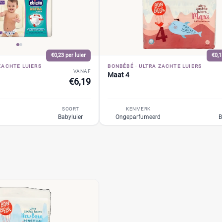
€0,23 per luier
€0,1
ZACHTE LUIERS
BONBÉBÉ
·
ULTRA ZACHTE LUIERS
VANAF
Maat 4
€6,19
SOORT
KENMERK
d
Babyluier
Ongeparfumeerd
B