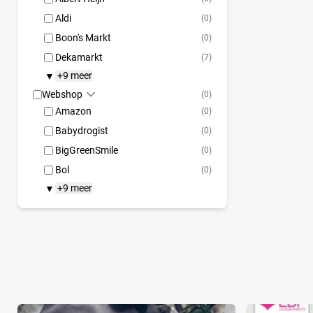
Aldi
(0)
Boon's Markt
(0)
Dekamarkt
(7)
+9 meer
▼
Webshop
(0)
Amazon
(0)
Babydrogist
(0)
BigGreenSmile
(0)
Bol
(0)
+9 meer
▼