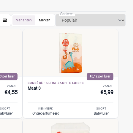
Sorteren
Varianten
Merken
3 per luier
€0,12 per luier
BONBÉBÉ
·
ULTRA ZACHTE LUIERS
VANAF
VANAF
Maat 3
€4,55
€5,99
SOORT
KENMERK
SOORT
abyluier
Ongeparfumeerd
Babyluier