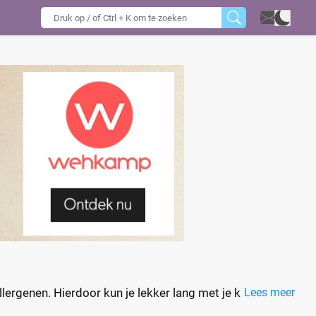
lergenen. Hierdoor kun je lekker lang met je kindje
Lees meer
 absorptiekanalen die het babyhuidje lang droog