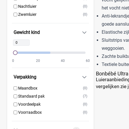
Rascal + Friends
(11)
Nachtluier
(0)
het vocht nie
SweetCare
(16)
Zwemluier
(0)
Anti-lekrandj
Teddy Care
(3)
goede aanslui
Tidoo
(8)
Elastische zi
Gewicht kind
Toujours
(5)
Sluitstrips v
Trekpleister
(4)
weggooien.
Wiona
(4)
Zachte buikba
0
20
40
60
Textiele buit
Bonbébé Ultra
Verpakking
Luieraanbieding
vergelijken zie
Maandbox
(0)
Standaard pak
(7)
Voordeelpak
(0)
Voorraadbox
(0)