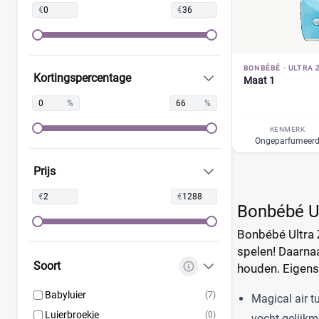
Confy
(9)
€
€
DA
(7)
Dodot
(24)
Dotties
(5)
BONBÉBÉ
·
ULTRA 
Kortingspercentage
Maat 1
Europrofit
(2)
GhaZoo
(4)
%
%
Jumbo
(12)
KENMERK
Kruidvat
Ongeparfumeer
(42)
Libero
(5)
Prijs
Lillydoo
(18)
€
€
Lupilu
(8)
Bonbébé Ul
Magics
(10)
Bonbébé Ultra Z
Mamia
(7)
spelen! Daarna
Muumi
(10)
Soort
houden. Eigen
Naty
(10)
Babyluier
(7)
Magical air t
Pura
(9)
Luierbroekje
(0)
vocht gelijkm