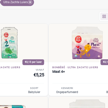
Ultra Zachte Luiers
 de luieraanbiedingen en vind de laagste prijs per luier.
€0,13 per luier
€0,1
ZACHTE LUIERS
BONBÉBÉ
·
ULTRA ZACHTE LUIERS
VANAF
Maat 4+
€5,25
SOORT
KENMERK
d
Babyluier
Ongeparfumeerd
B