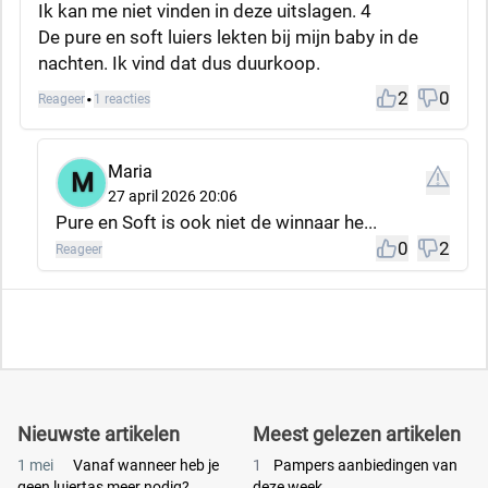
Ik kan me niet vinden in deze uitslagen. 4
De pure en soft luiers lekten bij mijn baby in de
nachten. Ik vind dat dus duurkoop.
·
2
0
Reageer
1 reacties
Maria
M
Rapporteer
27 april 2026 20:06
Pure en Soft is ook niet de winnaar he...
0
2
Reageer
Nieuwste artikelen
Meest gelezen artikelen
1 mei
Vanaf wanneer heb je
1
Pampers aanbiedingen van
geen luiertas meer nodig?
deze week