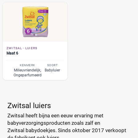
Muumi
(10)
Soort
Naty
(10)
Babyluier
(7)
Pura
(9)
Luierbroekje
(0)
Rascal + Friends
(11)
Nachtluier
(0)
SweetCare
(16)
Zwemluier
(0)
Teddy Care
(3)
ZWITSAL
·
LUIERS
Maat 6
Tidoo
(8)
Gewicht kind
Toujours
KENMERK
SOORT
(5)
Milieuvriendelijk,
Babyluier
Trekpleister
(4)
Ongeparfumeerd
Wiona
(4)
0
20
40
60
Zwitsal luiers
Verpakking
Zwitsal heeft bijna een eeuw ervaring met
babyverzorgingsproducten zoals zalf en
Maandbox
(2)
Zwitsal babydoekjes. Sinds oktober 2017 verkoopt
Standaard pak
(1)
de fabrikant ook luiers.