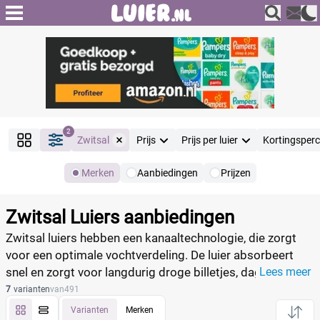
2
Zwitsal
Prijs
Prijs per luier
Kortingsper
Merken
Aanbiedingen
Prijzen
Producten
Filter
Zwitsal Luiers aanbiedingen
Reset alle filters
Zwitsal luiers hebben een kanaaltechnologie, die zorgt
voor een optimale vochtverdeling. De luier absorbeert
snel en zorgt voor langdurig droge billetjes, dag en nacht,
Lees meer
Merk
Reset
en blijft tot wel 12 uur droog. Daarnaast hebben de luiers
7
varianten
van
491
een verbeterde comfortabele pasvorm, waardoor de luier
Varianten
Merken