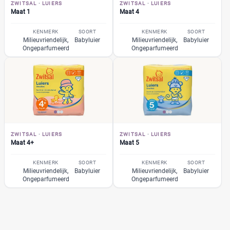
ZWITSAL
·
LUIERS
ZWITSAL
·
LUIERS
+26 meer
▼
Bebino
(9)
Maat 1
Maat 4
Bonbébé
(11)
KENMERK
SOORT
KENMERK
SOORT
Bumblies
(9)
Prijs per luier
Milieuvriendelijk,
Babyluier
Milieuvriendelijk,
Babyluier
Ongeparfumeerd
Ongeparfumeerd
Confy
(9)
€
€
DA
(7)
Dodot
(24)
Dotties
(5)
Kortingspercentage
Europrofit
(2)
GhaZoo
(4)
%
%
ZWITSAL
·
LUIERS
ZWITSAL
·
LUIERS
Jumbo
(12)
Maat 4+
Maat 5
Kruidvat
(42)
KENMERK
SOORT
KENMERK
SOORT
Libero
(5)
Milieuvriendelijk,
Babyluier
Milieuvriendelijk,
Babyluier
Prijs
Ongeparfumeerd
Ongeparfumeerd
Lillydoo
(18)
€
€
Lupilu
(8)
Magics
(10)
Mamia
(7)