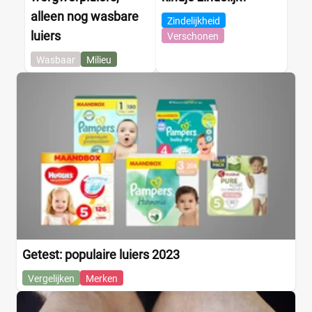
alleen nog wasbare
Zindelijkheid
luiers
Verschonen
Wasbaar
Milieu
Getest: populaire luiers 2023
Vergelijken
Merken