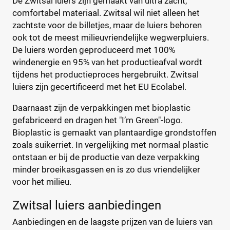
De Zwitsal luiers zijn gemaakt van ultra zacht,
Kenmerk
comfortabel materiaal. Zwitsal wil niet alleen het
Milieuvriendelijk
(7)
zachtste voor de billetjes, maar de luiers behoren
ook tot de meest milieuvriendelijke wegwerpluiers.
Ongeparfumeerd
(7)
De luiers worden geproduceerd met 100%
Urine-indicator
(0)
windenergie en 95% van het productieafval wordt
tijdens het productieproces hergebruikt. Zwitsal
Geslacht
luiers zijn gecertificeerd met het EU Ecolabel.
Jongen
(0)
Daarnaast zijn de verpakkingen met bioplastic
gefabriceerd en dragen het "I’m Green"-logo.
Jongen en meisje
(6)
Bioplastic is gemaakt van plantaardige grondstoffen
Meisje
(0)
zoals suikerriet. In vergelijking met normaal plastic
ontstaan er bij de productie van deze verpakking
Winkel
minder broeikasgassen en is zo dus vriendelijker
voor het milieu.
Zwitsal luiers aanbiedingen
Drogist
(0)
Aanbiedingen en de laagste prijzen van de luiers van
Etos
(0)