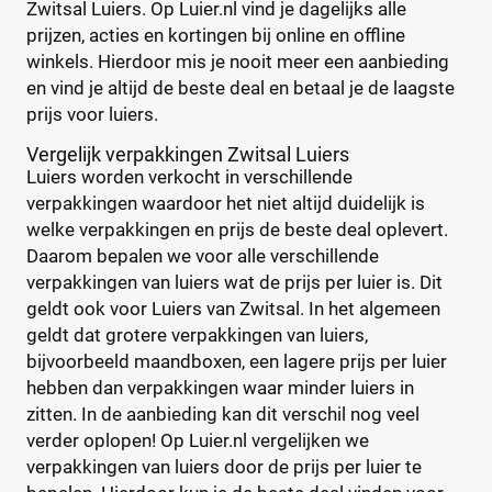
Zwitsal Luiers. Op Luier.nl vind je dagelijks alle
Kruidvat
(0)
prijzen, acties en kortingen bij online en offline
Trekpleister
(0)
winkels. Hierdoor mis je nooit meer een aanbieding
Supermarkt
(0)
en vind je altijd de beste deal en betaal je de laagste
Albert Heijn
(0)
prijs voor luiers.
Aldi
(0)
Vergelijk verpakkingen Zwitsal Luiers
Boon's Markt
(0)
Luiers worden verkocht in verschillende
Dekamarkt
(0)
verpakkingen waardoor het niet altijd duidelijk is
+9 meer
▼
welke verpakkingen en prijs de beste deal oplevert.
Daarom bepalen we voor alle verschillende
Webshop
(2)
verpakkingen van luiers wat de prijs per luier is. Dit
Amazon
(0)
geldt ook voor Luiers van Zwitsal. In het algemeen
Babydrogist
(0)
geldt dat grotere verpakkingen van luiers,
BigGreenSmile
(0)
bijvoorbeeld maandboxen, een lagere prijs per luier
Bol
(2)
hebben dan verpakkingen waar minder luiers in
+9 meer
▼
zitten. In de aanbieding kan dit verschil nog veel
verder oplopen! Op Luier.nl vergelijken we
verpakkingen van luiers door de prijs per luier te