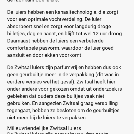
Voordeelpak
(1)
De luiers hebben een kanaaltechnologie, die zorgt
Voorraadbox
(0)
voor een optimale vochtverdeling. De luier
absorbeert snel en zorgt voor langdurig droge
Maat
billetjes, dag en nacht, en blijft tot wel 12 uur droog.
Daarnaast hebben de luiers een verbeterde
comfortabele pasvorm, waardoor de luier goed
aansluit en doorlekken voorkomt.
0
(0)
1
De Zwitsal luiers zijn parfumvrij en hebben dus ook
(1)
geen geurbuiltje meer in de verpakking (dit was in
13+
(0)
eerdere versies wel het geval). Zwitsal heeft hier
14+
(0)
onder andere voor gekozen omdat uit onderzoek is
2
(1)
gebleken dat ouders deze builtjes vaak niet
2-15+
(0)
gebruiken. En aangezien Zwitsal graag verspilling
2-3
(0)
tegengaat, hebben ze besloten om de geurbuiltjes
+26 meer
▼
niet meer bij de luiers te verpakken.
Milieuvriendelijke Zwitsal luiers