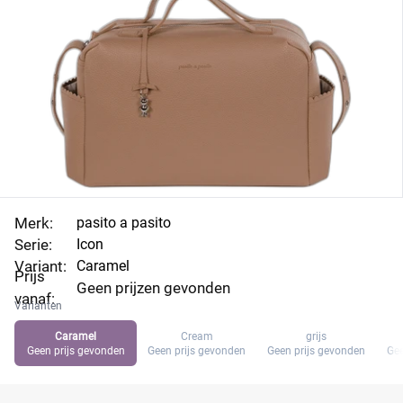
Merk:
pasito a pasito
Serie:
Icon
Variant:
Caramel
Prijs
Geen prijzen gevonden
vanaf:
Varianten
Caramel
Cream
grijs
Geen prijs gevonden
Geen prijs gevonden
Geen prijs gevonden
Gee