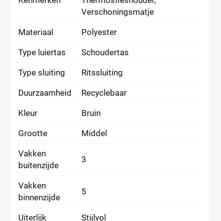
Kenmerken
Thermosfleshouder,
Verschoningsmatje
Materiaal
Polyester
Type luiertas
Schoudertas
Type sluiting
Ritssluiting
Duurzaamheid
Recyclebaar
Kleur
Bruin
Grootte
Middel
Vakken
3
buitenzijde
Vakken
5
binnenzijde
Uiterlijk
Stijlvol