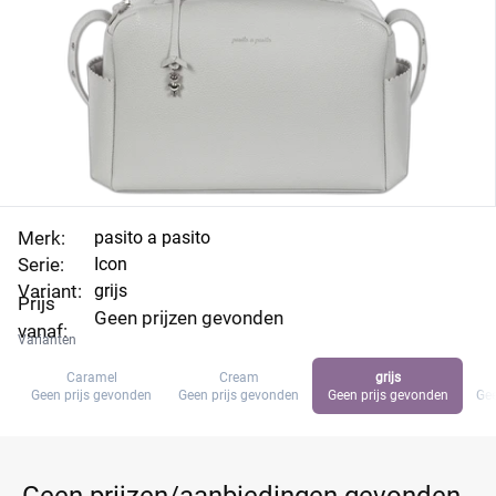
Merk:
pasito a pasito
Serie:
Icon
Variant:
grijs
Prijs
Geen prijzen gevonden
vanaf:
Varianten
Caramel
Cream
grijs
Geen prijs gevonden
Geen prijs gevonden
Geen prijs gevonden
Gee