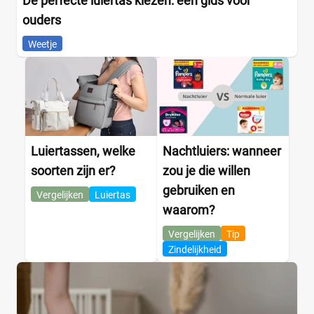
De perfecte luiertas kiezen: een gids voor
ouders
Weetje
Luiertassen, welke
Nachtluiers: wanneer
soorten zijn er?
zou je die willen
gebruiken en
Vergelijken
Luiertas
waarom?
Vergelijken
Tip
Zindelijkheid