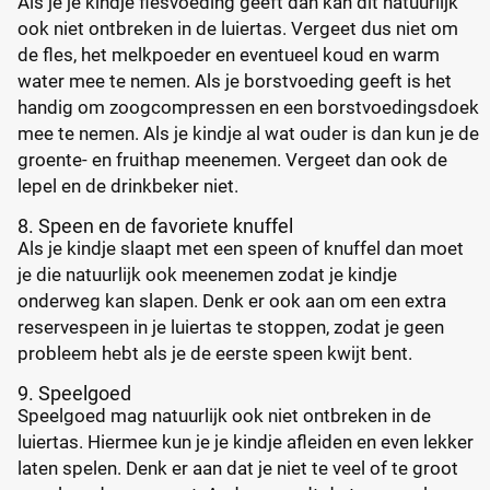
Als je je kindje flesvoeding geeft dan kan dit natuurlijk
ook niet ontbreken in de luiertas. Vergeet dus niet om
de fles, het melkpoeder en eventueel koud en warm
water mee te nemen. Als je borstvoeding geeft is het
handig om zoogcompressen en een borstvoedingsdoek
mee te nemen. Als je kindje al wat ouder is dan kun je de
groente- en fruithap meenemen. Vergeet dan ook de
lepel en de drinkbeker niet.
8. Speen en de favoriete knuffel
Als je kindje slaapt met een speen of knuffel dan moet
je die natuurlijk ook meenemen zodat je kindje
onderweg kan slapen. Denk er ook aan om een extra
reservespeen in je luiertas te stoppen, zodat je geen
probleem hebt als je de eerste speen kwijt bent.
9. Speelgoed
Speelgoed mag natuurlijk ook niet ontbreken in de
luiertas. Hiermee kun je je kindje afleiden en even lekker
laten spelen. Denk er aan dat je niet te veel of te groot