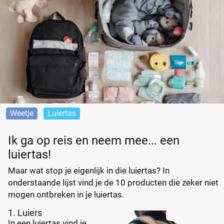
Weetje
Luiertas
Ik ga op reis en neem mee... een
luiertas!
Maar wat stop je eigenlijk in die luiertas? In
onderstaande lijst vind je de 10 producten die zeker niet
mogen ontbreken in je luiertas.
1. Luiers
In een luiertas vind je