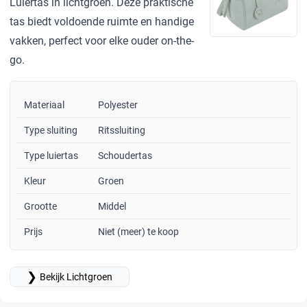
Luiertas in lichtgroen. Deze praktische
tas biedt voldoende ruimte en handige
vakken, perfect voor elke ouder on-the-
go.
Materiaal
Polyester
Type sluiting
Ritssluiting
Type luiertas
Schoudertas
Kleur
Groen
Grootte
Middel
Prijs
Niet (meer) te koop
❯
Bekijk Lichtgroen