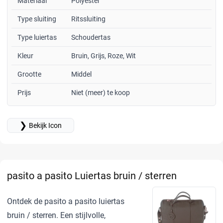
Materiaal
Polyester
Type sluiting
Ritssluiting
Type luiertas
Schoudertas
Kleur
Bruin, Grijs, Roze, Wit
Grootte
Middel
Prijs
Niet (meer) te koop
❯
Bekijk Icon
pasito a pasito Luiertas bruin / sterren
Ontdek de pasito a pasito luiertas
bruin / sterren. Een stijlvolle,