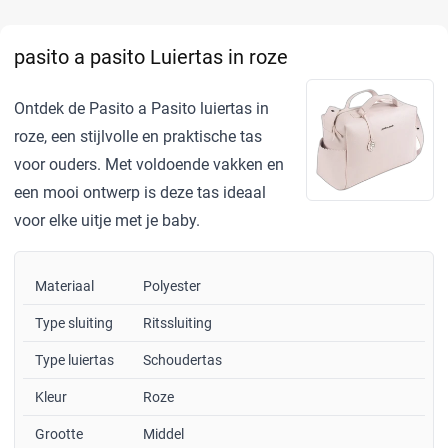
pasito a pasito Luiertas in roze
Ontdek de Pasito a Pasito luiertas in
roze, een stijlvolle en praktische tas
voor ouders. Met voldoende vakken en
een mooi ontwerp is deze tas ideaal
voor elke uitje met je baby.
Materiaal
Polyester
Type sluiting
Ritssluiting
Type luiertas
Schoudertas
Kleur
Roze
Grootte
Middel