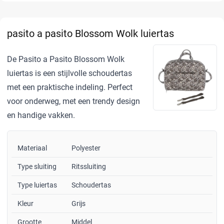
pasito a pasito Blossom Wolk luiertas
De Pasito a Pasito Blossom Wolk
luiertas is een stijlvolle schoudertas
met een praktische indeling. Perfect
voor onderweg, met een trendy design
en handige vakken.
Materiaal
Polyester
Type sluiting
Ritssluiting
Type luiertas
Schoudertas
Kleur
Grijs
Grootte
Middel