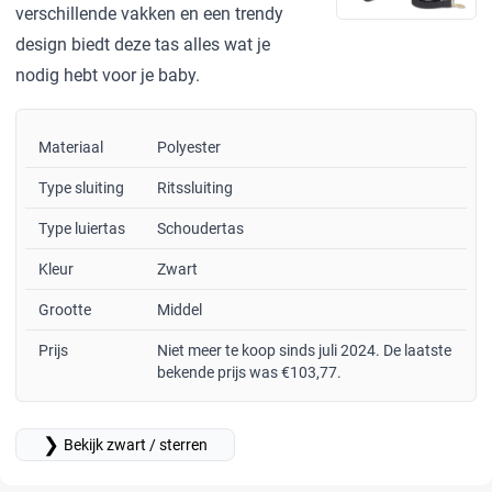
verschillende vakken en een trendy
design biedt deze tas alles wat je
nodig hebt voor je baby.
Materiaal
Polyester
Type sluiting
Ritssluiting
Type luiertas
Schoudertas
Kleur
Zwart
Grootte
Middel
Prijs
Niet meer te koop sinds juli 2024. De laatste
bekende prijs was €103,77.
❯
Bekijk zwart / sterren