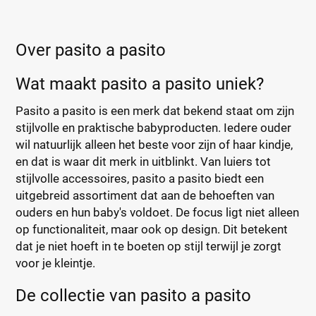
Over pasito a pasito
Wat maakt pasito a pasito uniek?
Pasito a pasito is een merk dat bekend staat om zijn
stijlvolle en praktische babyproducten. Iedere ouder
wil natuurlijk alleen het beste voor zijn of haar kindje,
en dat is waar dit merk in uitblinkt. Van luiers tot
stijlvolle accessoires, pasito a pasito biedt een
uitgebreid assortiment dat aan de behoeften van
ouders en hun baby's voldoet. De focus ligt niet alleen
op functionaliteit, maar ook op design. Dit betekent
dat je niet hoeft in te boeten op stijl terwijl je zorgt
voor je kleintje.
De collectie van pasito a pasito