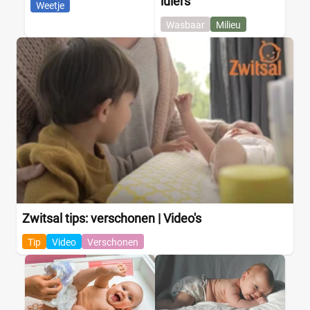
luiers
Weetje
Wasbaar
Milieu
Zwitsal tips: verschonen | Video's
Tip
Video
Verschonen