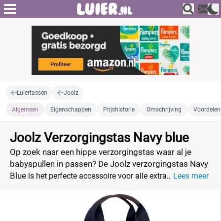
Luiertassen
Joolz
Algemeen
Eigenschappen
Prijshistorie
Omschrijving
Voordelen
Joolz Verzorgingstas Navy blue
Op zoek naar een hippe verzorgingstas waar al je
babyspullen in passen? De Joolz verzorgingstas
Navy
Blue
is het perfecte accessoire voor alle extra
Lees meer
opbergruimte die je nodig hebt. Deze tas zit vol met
praktische en handige vakken, waaronder een geïsoleerd
vak om flesjes warm of gekoeld te houden. Je krijgt bij