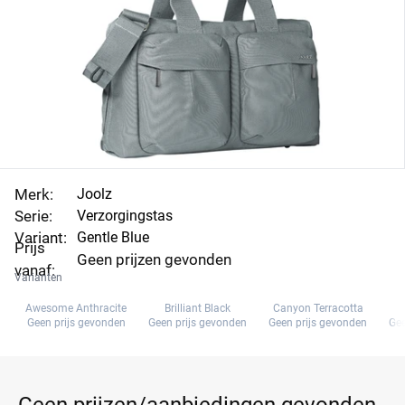
Je krijgt bij deze grote verzorgingstas bovendien een
handig verschoningsmatje voor snelle pitstops.
Merk:
Joolz
Serie:
Verzorgingstas
Variant:
Gentle Blue
Prijs
Geen prijzen gevonden
vanaf:
Varianten
Awesome Anthracite
Brilliant Black
Canyon Terracotta
Geen prijs gevonden
Geen prijs gevonden
Geen prijs gevonden
Gee