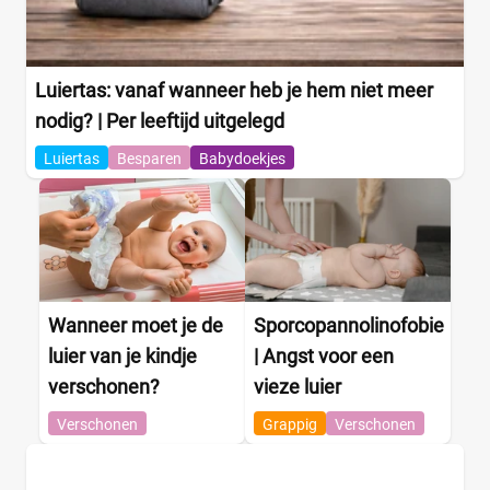
Luiertas: vanaf wanneer heb je hem niet meer
nodig? | Per leeftijd uitgelegd
Luiertas
Besparen
Babydoekjes
Wanneer moet je de
Sporcopannolinofobie
luier van je kindje
| Angst voor een
verschonen?
vieze luier
Verschonen
Grappig
Verschonen