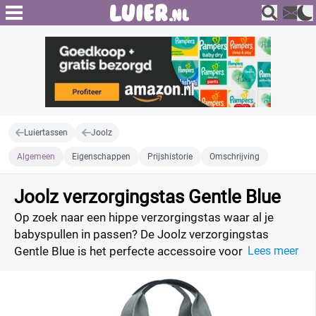
Luiertassen
Joolz
Algemeen
Eigenschappen
Prijshistorie
Omschrijving
Joolz verzorgingstas Gentle Blue
Op zoek naar een hippe verzorgingstas waar al je
babyspullen in passen? De Joolz verzorgingstas
Gentle Blue is het perfecte accessoire voor alle extra
Lees meer
opbergruimte die je nodig hebt. Deze tas zit vol met
praktische en handige vakken, waaronder een
geïsoleerd vak om flesjes warm of gekoeld te houden.