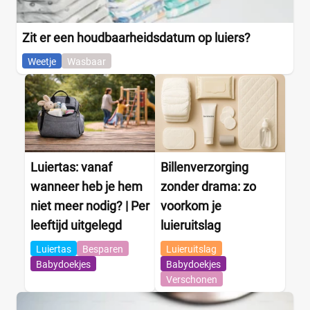
Zit er een houdbaarheidsdatum op luiers?
Weetje
Wasbaar
Luiertas: vanaf
Billenverzorging
wanneer heb je hem
zonder drama: zo
niet meer nodig? | Per
voorkom je
leeftijd uitgelegd
luieruitslag
Luiertas
Besparen
Luieruitslag
Babydoekjes
Babydoekjes
Verschonen