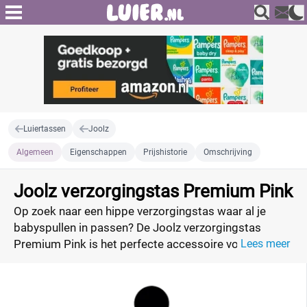
Luiertassen
Joolz
Algemeen
Eigenschappen
Prijshistorie
Omschrijving
Joolz verzorgingstas Premium Pink
Op zoek naar een hippe verzorgingstas waar al je
babyspullen in passen? De Joolz verzorgingstas
Premium Pink is het perfecte accessoire voor alle
Lees meer
extra opbergruimte die je nodig hebt. Deze tas zit vol
met praktische en handige vakken, waaronder een
geïsoleerd vak om flesjes warm of gekoeld te houden.