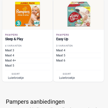
Voordeelpak
(18)
Voorraadbox
(6)
Maat
PAMPERS
PAMPERS
Sleep & Play
Easy Up
0
(0)
4 VARIANTEN
3 VARIANTEN
Maat 3
Maat 4
1
(0)
Maat 4
Maat 5
13+
(0)
Maat 4+
Maat 6
Maat 5
14+
(0)
2
(0)
SOORT
SOORT
Luierbroekje
Luierbroekje
2-15+
(0)
2-3
(0)
+26 meer
▼
Pampers aanbiedingen