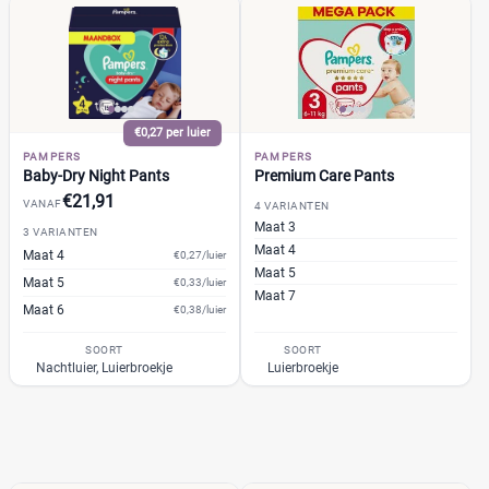
Muumi
(4)
Soort
Reset
Naty
(3)
Babyluier
(65)
Pura
(3)
Luierbroekje
(34)
Rascal + Friends
(4)
Nachtluier
(7)
€0,27 per luier
SweetCare
(0)
Zwemluier
(3)
PAMPERS
PAMPERS
Teddy Care
(0)
Baby-Dry Night Pants
Premium Care Pants
Tidoo
(2)
€21,91
VANAF
4 VARIANTEN
Gewicht kind
Toujours
Maat 3
(0)
3 VARIANTEN
Maat 4
Maat 4
€0,27/luier
Trekpleister
(0)
Maat 5
Maat 5
€0,33/luier
Wiona
(0)
Maat 7
Maat 6
€0,38/luier
0
20
40
60
SOORT
SOORT
Nachtluier, Luierbroekje
Luierbroekje
Verpakking
Maandbox
(16)
Standaard pak
(17)