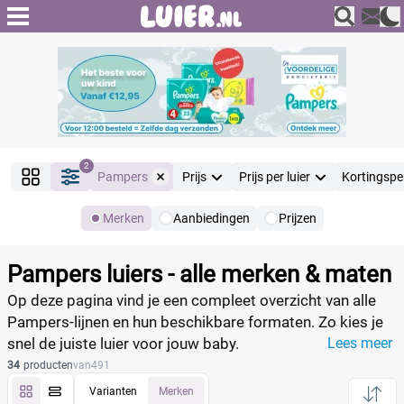
2
Pampers
Prijs
Prijs per luier
Kortingspe
Merken
Aanbiedingen
Prijzen
Producten
Filter
Pampers luiers - alle merken & maten
Reset alle filters
Op deze pagina vind je een compleet overzicht van alle
Pampers‑lijnen en hun beschikbare formaten. Zo kies je
snel de juiste luier voor jouw baby.
Lees meer
Merk
Reset
34
producten
van
491
Varianten
Merken