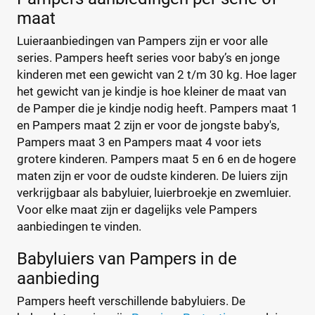
Kruidvat
(0)
maat
Trekpleister
(0)
Luieraanbiedingen van Pampers zijn er voor alle
Supermarkt
(39)
series. Pampers heeft series voor baby’s en jonge
Albert Heijn
(4)
kinderen met een gewicht van 2 t/m 30 kg. Hoe lager
Aldi
(0)
het gewicht van je kindje is hoe kleiner de maat van
Boon's Markt
(8)
de Pamper die je kindje nodig heeft. Pampers maat 1
en Pampers maat 2 zijn er voor de jongste baby's,
Dekamarkt
(0)
Pampers maat 3 en Pampers maat 4 voor iets
+9 meer
▼
grotere kinderen. Pampers maat 5 en 6 en de hogere
Webshop
(106)
maten zijn er voor de oudste kinderen. De luiers zijn
Amazon
(4)
verkrijgbaar als babyluier, luierbroekje en zwemluier.
Babydrogist
(13)
Voor elke maat zijn er dagelijks vele Pampers
BigGreenSmile
(0)
aanbiedingen te vinden.
Bol
(20)
Babyluiers van Pampers in de
+9 meer
▼
aanbieding
Pampers heeft verschillende babyluiers. De