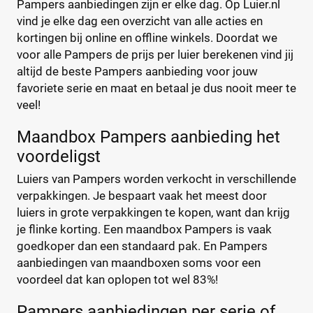
Kenmerk
Pampers aanbiedingen zijn er elke dag. Op Luier.nl
vind je elke dag een overzicht van alle acties en
Milieuvriendelijk
(0)
kortingen bij online en offline winkels. Doordat we
Ongeparfumeerd
(0)
voor alle Pampers de prijs per luier berekenen vind jij
Urine-indicator
(3)
altijd de beste Pampers aanbieding voor jouw
favoriete serie en maat en betaal je dus nooit meer te
veel!
Geslacht
Maandbox Pampers aanbieding het
Jongen
(4)
voordeligst
Jongen en meisje
(30)
Luiers van Pampers worden verkocht in verschillende
Meisje
(0)
verpakkingen. Je bespaart vaak het meest door
luiers in grote verpakkingen te kopen, want dan krijg
Winkel
je flinke korting. Een maandbox Pampers is vaak
goedkoper dan een standaard pak. En Pampers
aanbiedingen van maandboxen soms voor een
voordeel dat kan oplopen tot wel 83%!
Drogist
(0)
Etos
(0)
Pampers aanbiedingen per serie of