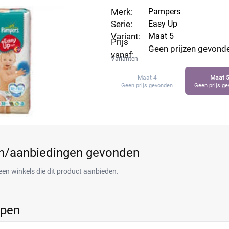
Merk:
Pampers
Serie:
Easy Up
Variant:
Maat 5
Prijs
Geen prijzen gevond
vanaf:
Varianten
Maat 4
Maat 
Geen prijs gevonden
Geen prijs g
en/aanbiedingen gevonden
een winkels die dit product aanbieden.
ppen