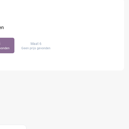
en
5
Maat 6
evonden
Geen prijs gevonden