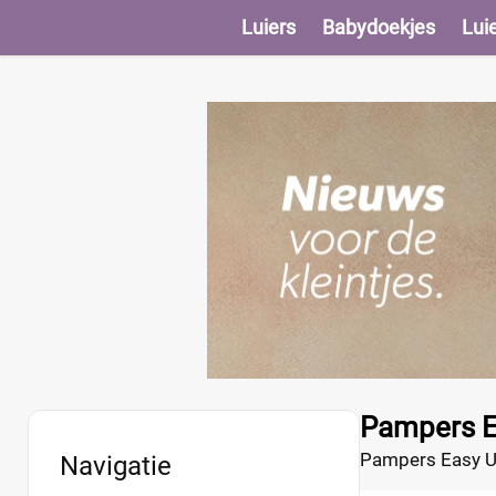
Luiers
Babydoekjes
Lui
Pampers E
Pampers Easy Up 
Navigatie
laagste prijs