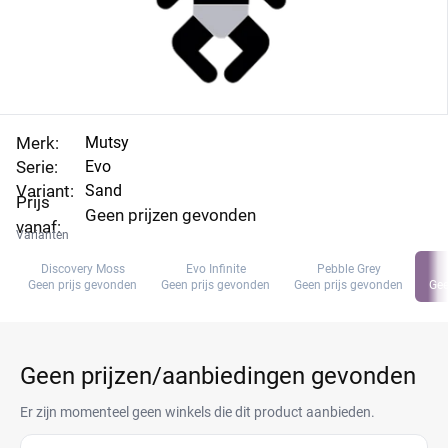
Merk:
Mutsy
Serie:
Evo
Variant:
Sand
Prijs
Geen prijzen gevonden
vanaf:
Varianten
Discovery Moss
Evo Infinite
Pebble Grey
Geen prijs gevonden
Geen prijs gevonden
Geen prijs gevonden
Gee
Geen prijzen/aanbiedingen gevonden
Er zijn momenteel geen winkels die dit product aanbieden.