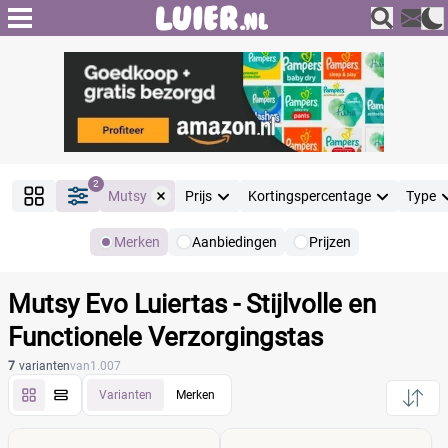
2
Mutsy
Prijs
Kortingspercentage
Type
Merken
Aanbiedingen
Prijzen
Producten
Filter
Mutsy Evo Luiertas - Stijlvolle en
Reset alle filters
Functionele Verzorgingstas
7
varianten
van
1.007
Merk
Varianten
Merken
Reset