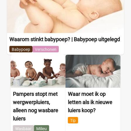
Waarom stinkt babypoep? | Babypoep uitgelegd
Babypoep
Verschonen
Pampers stopt met
Waar moet ik op
wergwerpluiers,
letten als ik nieuwe
alleen nog wasbare
luiers koop?
luiers
Tip
Wasbaar
Milieu