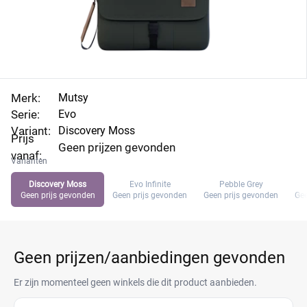
Merk:
Mutsy
Serie:
Evo
Variant:
Discovery Moss
Prijs
Geen prijzen gevonden
vanaf:
Varianten
Discovery Moss
Evo Infinite
Pebble Grey
Geen prijs gevonden
Geen prijs gevonden
Geen prijs gevonden
Gee
Geen prijzen/aanbiedingen gevonden
Er zijn momenteel geen winkels die dit product aanbieden.