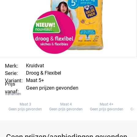
Merk:
Kruidvat
Serie:
Droog & Flexibel
Variant:
Maat 5+
Prijs
Geen prijzen gevonden
vanaf:
Varianten
Maat 3
Maat 4
Maat 4+
Geen prijs gevonden
Geen prijs gevonden
Geen prijs gevonden
Gee