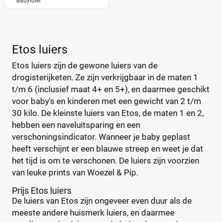
Babyluier
0
20
40
60
Verpakking
Etos luiers
Maandbox
(0)
Etos luiers zijn de gewone luiers van de
Standaard pak
(2)
drogisterijketen. Ze zijn verkrijgbaar in de maten 1
Voordeelpak
t/m 6 (inclusief maat 4+ en 5+), en daarmee geschikt
(1)
voor baby's en kinderen met een gewicht van 2 t/m
Voorraadbox
(0)
30 kilo. De kleinste luiers van Etos, de maten 1 en 2,
hebben een naveluitsparing en een
Maat
verschoningsindicator. Wanneer je baby geplast
heeft verschijnt er een blauwe streep en weet je dat
het tijd is om te verschonen. De luiers zijn voorzien
van leuke prints van Woezel & Pip.
0
(0)
Prijs Etos luiers
1
(1)
De luiers van Etos zijn ongeveer even duur als de
13+
(0)
meeste andere huismerk luiers, en daarmee
14+
(0)