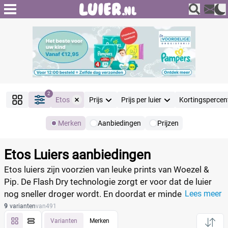
2
Etos
Prijs
Prijs per luier
Kortingspercen
Merken
Aanbiedingen
Prijzen
Producten
Filter
Etos Luiers aanbiedingen
Reset alle filters
Etos luiers zijn voorzien van leuke prints van Woezel &
Pip. De Flash Dry technologie zorgt er voor dat de luier
nog sneller droger wordt. En doordat er minder
Lees meer
Merk
Reset
grondstoffen gebruikt worden is de luier minder
9
varianten
van
491
belastend voor het milieu. Vind de luieraanbiedingen in
Varianten
Merken