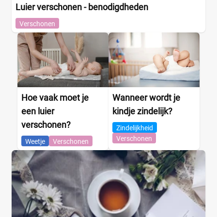
Babydrogist
(0)
Luier verschonen - benodigdheden
BigGreenSmile
(0)
Verschonen
Bol
(0)
+9 meer
▼
Hoe vaak moet je
Wanneer wordt je
een luier
kindje zindelijk?
verschonen?
Zindelijkheid
Verschonen
Weetje
Verschonen