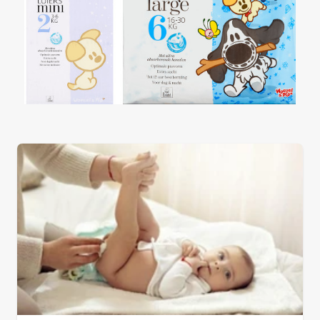
Winkel
Drogist
(3)
Etos
(3)
Kruidvat
(0)
Trekpleister
(0)
Supermarkt
(0)
Albert Heijn
(0)
Aldi
(0)
Boon's Markt
(0)
Dekamarkt
(0)
+9 meer
▼
Webshop
(0)
Amazon
(0)