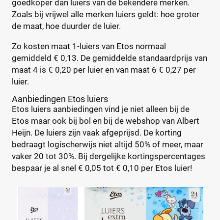
goedkoper dan luiers van de bekendere merken.
2
(1)
Zoals bij vrijwel alle merken luiers geldt: hoe groter
de maat, hoe duurder de luier.
2-15+
(0)
2-3
(0)
Zo kosten maat 1-luiers van Etos normaal
+26 meer
▼
gemiddeld € 0,13. De gemiddelde standaardprijs van
maat 4 is € 0,20 per luier en van maat 6 € 0,27 per
luier.
Kenmerk
Aanbiedingen Etos luiers
Milieuvriendelijk
(0)
Etos luiers aanbiedingen vind je niet alleen bij de
Ongeparfumeerd
(0)
Etos maar ook bij bol en bij de webshop van Albert
Urine-indicator
(0)
Heijn. De luiers zijn vaak afgeprijsd. De korting
bedraagt logischerwijs niet altijd 50% of meer, maar
vaker 20 tot 30%. Bij dergelijke kortingspercentages
Geslacht
bespaar je al snel € 0,05 tot € 0,10 per Etos luier!
Jongen
(0)
Jongen en meisje
(9)
Meisje
(0)