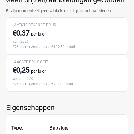
Geen prijzen/aanbiedingen gevonden
Er zijn momenteel geen winkels die dit product aanbieden.
LAATSTE BEKENDE PRIJS
€0,37
per luier
april 2025
276 luiers
(Maandbox)
· €102,50 totaal
LAAGSTE PRIJS OOIT
€0,25
per luier
januari 2023
276 luiers
(Maandbox)
· €70,00 totaal
Eigenschappen
Type:
Babyluier