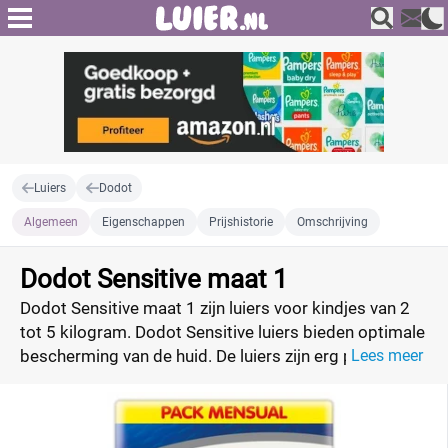
Luiers
Dodot
Algemeen
Eigenschappen
Prijshistorie
Omschrijving
Dodot Sensitive maat 1
Dodot Sensitive maat 1 zijn luiers voor kindjes van 2
tot 5 kilogram. Dodot Sensitive luiers bieden optimale
bescherming van de huid. De luiers zijn erg populair in
Lees meer
Zuid-Europa en nu ook in Nederland verkrijgbaar.
Vergelijk eenvoudig de luieraanbiedingen van Dodot
Sensitive maat 1 en profiteer van de laagste prijs.