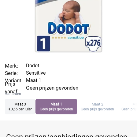
Merk:
Dodot
Serie:
Sensitive
Variant:
Maat 1
Prijs
Geen prijzen gevonden
vanaf:
Varianten
Maat 3
Maat 1
Maat 2
Ma
€0,65 per luier
Geen prijs gevonden
Geen prijs gevonden
Geen pri