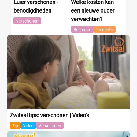
Luier verschonen -
Welke kosten kan
benodigdheden
een nieuwe ouder
verwachten?
Verschonen
Besparen
Luierinfo
Zwitsal tips: verschonen | Video's
Tip
Video
Verschonen