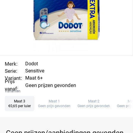
laagste prijs.
Merk:
Dodot
Serie:
Sensitive
Variant:
Maat 6+
Prijs
Geen prijzen gevonden
vanaf:
Varianten
Maat 3
Maat 1
Maat 2
Ma
€0,65 per luier
Geen prijs gevonden
Geen prijs gevonden
Geen prij