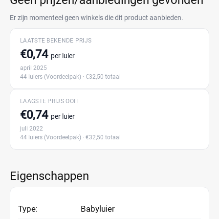
Geen prijzen/aanbiedingen gevonden
Er zijn momenteel geen winkels die dit product aanbieden.
LAATSTE BEKENDE PRIJS
€0,74
per luier
april 2025
44 luiers
(Voordeelpak)
· €32,50 totaal
LAAGSTE PRIJS OOIT
€0,74
per luier
juli 2022
44 luiers
(Voordeelpak)
· €32,50 totaal
Eigenschappen
Type:
Babyluier