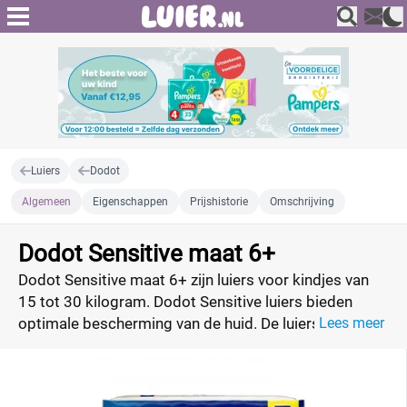
Luiers
Dodot
Algemeen
Eigenschappen
Prijshistorie
Omschrijving
Dodot Sensitive maat 6+
Dodot Sensitive maat 6+ zijn luiers voor kindjes van
15 tot 30 kilogram. Dodot Sensitive luiers bieden
optimale bescherming van de huid. De luiers zijn erg
Lees meer
populair in Zuid-Europa en nu ook in Nederland
verkrijgbaar. Vergelijk eenvoudig de luieraanbiedingen
van Dodot Sensitive maat 6+ en profiteer van de