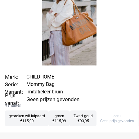
Merk:
CHILDHOME
Serie:
Mommy Bag
Variant:
imitatieleer bruin
Prijs
Geen prijzen gevonden
vanaf:
Varianten
gebroken wit luipaard
groen
Zwart goud
ecru
€115,99
€115,99
€93,95
Geen prijs gevonden