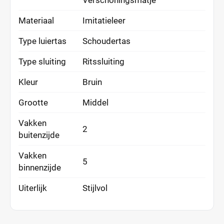
Verschoningsmatje
Materiaal
Imitatieleer
Type luiertas
Schoudertas
Type sluiting
Ritssluiting
Kleur
Bruin
Grootte
Middel
Vakken
2
buitenzijde
Vakken
5
binnenzijde
Uiterlijk
Stijlvol