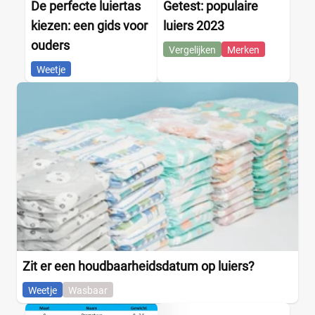
De perfecte luiertas
Getest: populaire
kiezen: een gids voor
luiers 2023
ouders
Vergelijken
Merken
Weetje
Zit er een houdbaarheidsdatum op luiers?
Weetje
Wasbaar