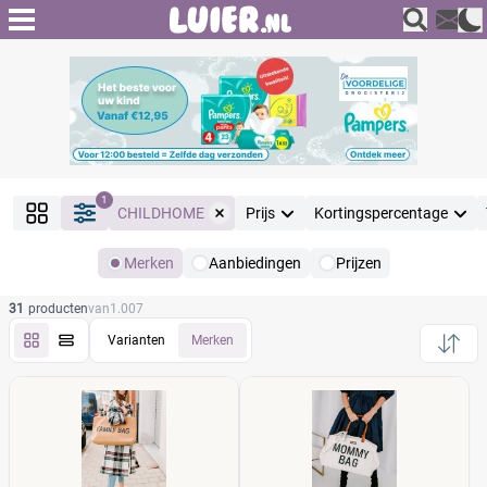
1
CHILDHOME
Prijs
Kortingspercentage
Merken
Aanbiedingen
Prijzen
Producten
31
producten
van
1.007
Filter
Reset alle filters
Varianten
Merken
Merk
Reset